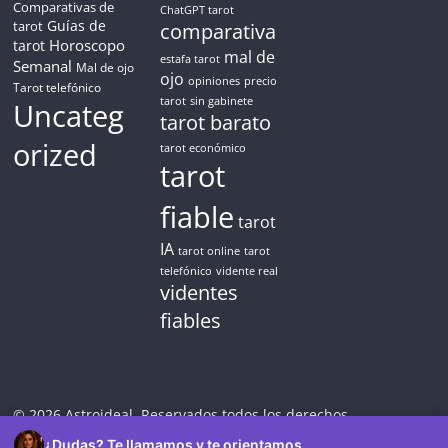
Comparativas de
ChatGPT tarot
Guías de
tarot
comparativa
Horoscopo
tarot
mal de
estafa tarot
Semanal
Mal de ojo
ojo
opiniones
precio
Tarot telefónico
tarot
sin gabinete
Uncateg
tarot barato
orized
tarot económico
tarot
fiable
tarot
IA
tarot online
tarot
telefónico
vidente real
videntes
fiables
© 2026 Astroideal. Reservados todos los derechos.
¿Dudas? Te llamamos y te orientamos