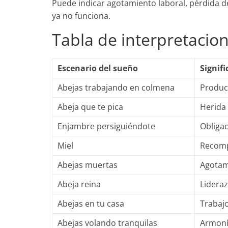
Puede indicar agotamiento laboral, pérdida d
ya no funciona.
Tabla de interpretacio
Escenario del sueño
Signifi
Abejas trabajando en colmena
Product
Abeja que te pica
Herida
Enjambre persiguiéndote
Obliga
Miel
Recomp
Abejas muertas
Agotami
Abeja reina
Lideraz
Abejas en tu casa
Trabaj
Abejas volando tranquilas
Armonía