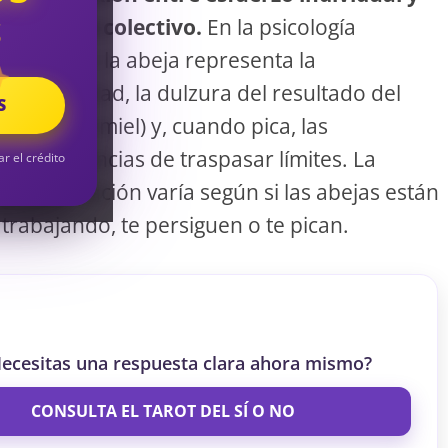
S
beneficio colectivo.
En la psicología
simbólica, la abeja representa la
laboriosidad, la dulzura del resultado del
S
esfuerzo (miel) y, cuando pica, las
consecuencias de traspasar límites. La
ar el crédito
interpretación varía según si las abejas están
trabajando, te persiguen o te pican.
ecesitas una respuesta clara ahora mismo?
CONSULTA EL TAROT DEL SÍ O NO