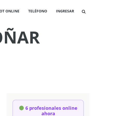
OT ONLINE
TELÉFONO
INGRESAR
SOÑAR
6 profesionales online
ahora