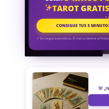
TAROT GRATI
CONSIGUE TUS 5 MINUTO
✓ Sin cargos automáticos. El chat se detiene al finaliz
¿N