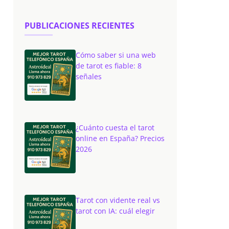
PUBLICACIONES RECIENTES
Cómo saber si una web
de tarot es fiable: 8
señales
¿Cuánto cuesta el tarot
online en España? Precios
2026
Tarot con vidente real vs
tarot con IA: cuál elegir