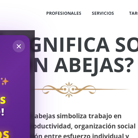
PROFESIONALES
SERVICIOS
TAR
 SIGNIFICA 
✕
CON ABEJAS?
S
!
Soñar con abejas simboliza trabajo en
equipo, productividad, organización social
OS
y la conexión entre esfuerzo individual y