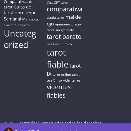
Comparativas de
ChatGPT tarot
Guías de
✓ Sin cargos automáticos. El chat se detiene al finalizar el
tarot
comparativa
crédito
Horoscopo
tarot
mal de
Semanal
estafa tarot
Mal de ojo
ojo
opiniones
precio
Tarot telefónico
Uncateg
tarot
sin gabinete
tarot barato
orized
tarot económico
tarot
fiable
tarot
IA
tarot online
tarot
telefónico
vidente real
videntes
fiables
© 2026 Astroideal. Reservados todos los derechos.