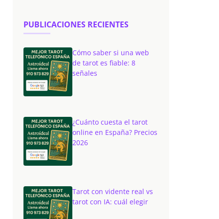
PUBLICACIONES RECIENTES
Cómo saber si una web
de tarot es fiable: 8
señales
¿Cuánto cuesta el tarot
online en España? Precios
2026
Tarot con vidente real vs
tarot con IA: cuál elegir