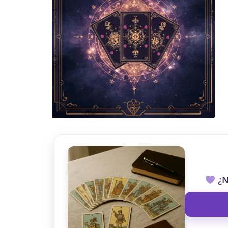
TAROT GRATI
CONSIGUE TUS 5 MINUTO
✓ Sin cargos automáticos. El chat se detiene al finaliz
¿N