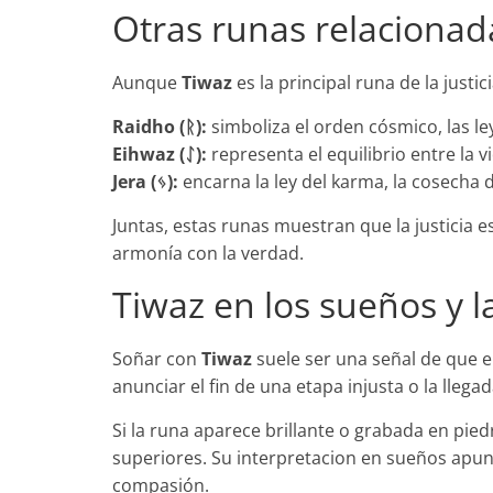
Otras runas relacionada
Aunque
Tiwaz
es la principal runa de la just
Raidho (ᚱ):
simboliza el orden cósmico, las le
Eihwaz (ᛇ):
representa el equilibrio entre la v
Jera (ᛃ):
encarna la ley del karma, la cosecha de
Juntas, estas runas muestran que la justicia 
armonía con la verdad.
Tiwaz en los sueños y l
Soñar con
Tiwaz
suele ser una señal de que e
anunciar el fin de una etapa injusta o la llega
Si la runa aparece brillante o grabada en pied
superiores. Su interpretacion en sueños apun
compasión.