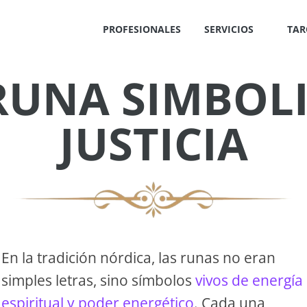
PROFESIONALES
SERVICIOS
TAR
RUNA SIMBOLI
✕
JUSTICIA
S
!
En la tradición nórdica, las runas no eran
simples letras, sino símbolos
vivos de energía
OS
espiritual y poder energético
. Cada una