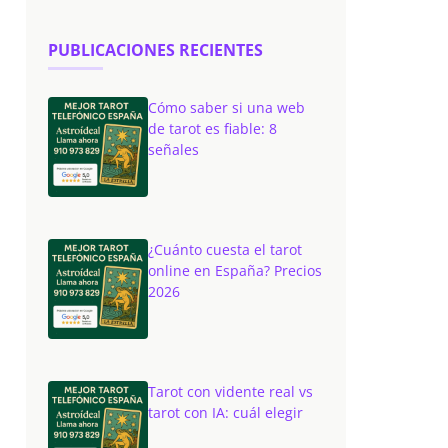
PUBLICACIONES RECIENTES
Cómo saber si una web
de tarot es fiable: 8
señales
¿Cuánto cuesta el tarot
online en España? Precios
2026
Tarot con vidente real vs
tarot con IA: cuál elegir