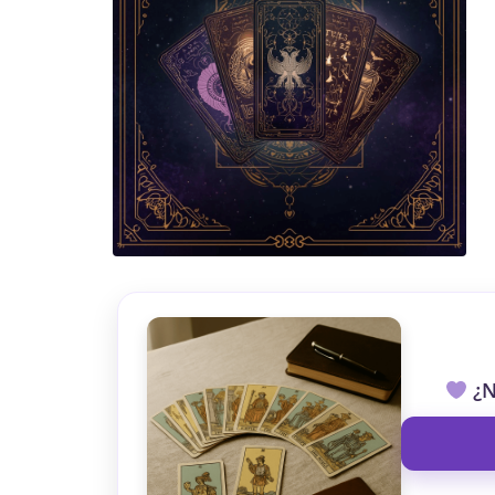
TAROT GRATI
CONSIGUE TUS 5 MINUTO
✓ Sin cargos automáticos. El chat se detiene al finaliz
¿N