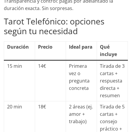
Transparencia y control: pagas por adelantado la
duración exacta. Sin sorpresas.
Tarot Telefónico: opciones
según tu necesidad
Duración
Precio
Ideal para
Qué
incluye
15 min
14€
Primera
Tirada de 3
vez o
cartas +
pregunta
respuesta
concreta
directa +
resumen
20 min
18€
2 áreas (ej.
Tirada de 5
amor +
cartas +
trabajo)
consejo
práctico +