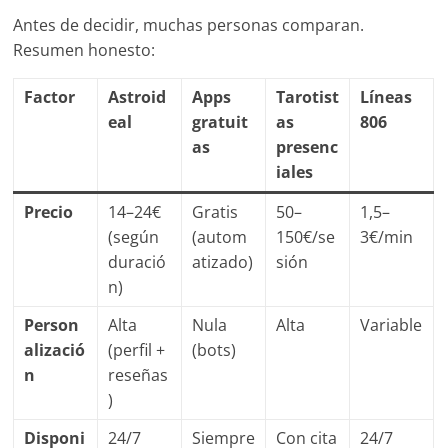
Antes de decidir, muchas personas comparan.
Resumen honesto:
Factor
Astroid
Apps
Tarotist
Líneas
eal
gratuit
as
806
as
presenc
iales
Precio
14–24€
Gratis
50–
1,5–
(según
(autom
150€/se
3€/min
duració
atizado)
sión
n)
Person
Alta
Nula
Alta
Variable
alizació
(perfil +
(bots)
n
reseñas
)
Disponi
24/7
Siempre
Con cita
24/7