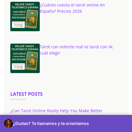
¿Cuánto cuesta el tarot online en
España? Precios 2026
Tarot con vidente real vs tarot con IA:
cuál elegir
LATEST POSTS
¿Can Tarot Online Really Help You Make Better
Decisions?
¿Dudas? Te llamamos y te orientamos
¿Will Tarot Online Reveal The Truth About Your Life?