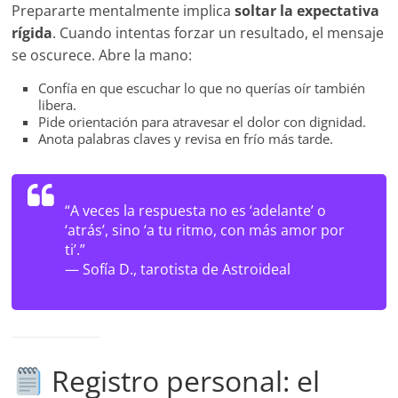
Prepararte mentalmente implica
soltar la expectativa
rígida
. Cuando intentas forzar un resultado, el mensaje
se oscurece. Abre la mano:
Confía en que escuchar lo que no querías oír también
libera.
Pide orientación para atravesar el dolor con dignidad.
Anota palabras claves y revisa en frío más tarde.
“A veces la respuesta no es ‘adelante’ o
‘atrás’, sino ‘a tu ritmo, con más amor por
ti’.”
—
Sofía D., tarotista de Astroideal
Registro personal: el