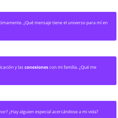
timamente. ¿Qué mensaje tiene el universo para mí en
cación y las
conexiones
con mi familia. ¿Qué me
or? ¿Hay alguien especial acercándose a mi vida?