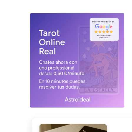
TAROT GRATI
CONSIGUE TUS 5 MINUTO
✓ Sin cargos automáticos. El chat se detiene al finaliz