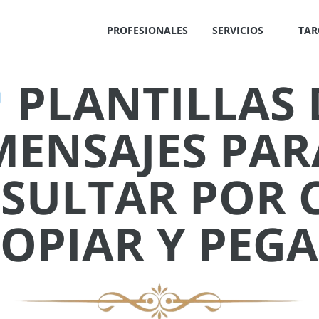
PROFESIONALES
SERVICIOS
TAR
PLANTILLAS 
✕
MENSAJES PAR
SULTAR POR 
COPIAR Y PEGA
IS
!
OS