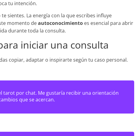
oca tu intención.
e sientes. La energía con la que escribes influye
 Este momento de
autoconocimiento
es esencial para abrir
ida durante toda la consulta.
para iniciar una consulta
das copiar, adaptar o inspirarte según tu caso personal.
 tarot por chat. Me gustaría recibir una orientación
 cambios que se acercan.