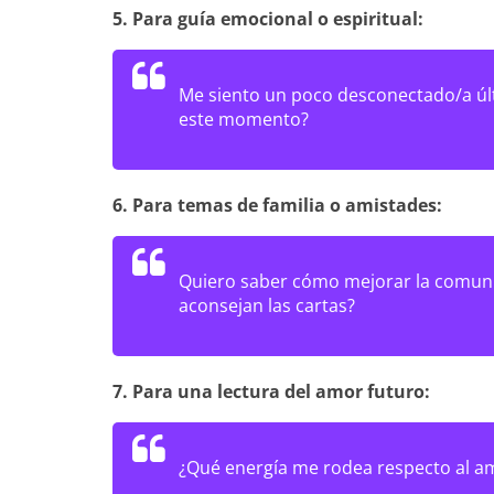
5. Para guía emocional o espiritual:
Me siento un poco desconectado/a úl
este momento?
6. Para temas de familia o amistades:
Quiero saber cómo mejorar la comuni
aconsejan las cartas?
7. Para una lectura del amor futuro:
¿Qué energía me rodea respecto al am