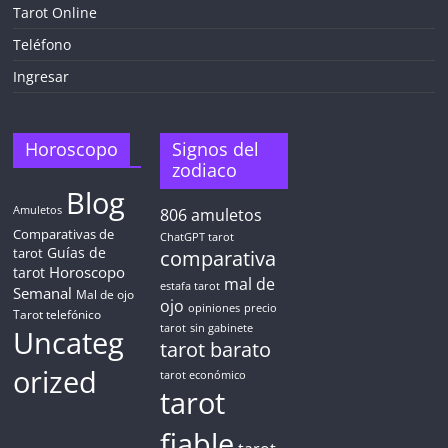
¡CHATEA
GRATIS
Tarot Online
AHORA MISMO!
Teléfono
Ingresar
5 MINUTOS
Obtén
TAROT GRATIS
Horoscopo
Signos del
zodiaco
Blog
CONSIGUE TUS 5 MINUTOS
Amuletos
806
amuletos
Comparativas de
ChatGPT tarot
Guías de
✓ Sin cargos automáticos. El chat se detiene al finalizar el
tarot
comparativa
crédito
Horoscopo
tarot
mal de
estafa tarot
Semanal
Mal de ojo
ojo
opiniones
precio
Tarot telefónico
tarot
sin gabinete
Uncateg
tarot barato
orized
tarot económico
tarot
fiable