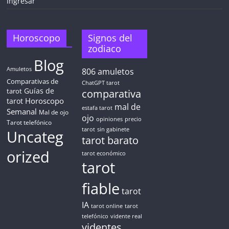
Ingresar
5 MINUTOS
Obtén
TAROT GRATIS
Horoscopo
Signos del
zodiaco
Blog
CONSIGUE TUS 5 MINUTOS
Amuletos
806
amuletos
Comparativas de
ChatGPT tarot
Guías de
✓ Sin cargos automáticos. El chat se detiene al finalizar el
tarot
comparativa
crédito
Horoscopo
tarot
mal de
estafa tarot
Semanal
Mal de ojo
ojo
opiniones
precio
Tarot telefónico
tarot
sin gabinete
Uncateg
tarot barato
orized
tarot económico
tarot
fiable
tarot
IA
tarot online
tarot
telefónico
vidente real
videntes