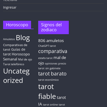
Ingresar
5 MINUTOS
Obtén
TAROT GRATIS
Horoscopo
Signos del
zodiaco
Blog
CONSIGUE TUS 5 MINUTOS
Amuletos
806
amuletos
Comparativas de
ChatGPT tarot
Guías de
✓ Sin cargos automáticos. El chat se detiene al finalizar el
tarot
comparativa
crédito
Horoscopo
tarot
mal de
Semanal
estafa tarot
Mal de ojo
ojo
opiniones
precio
Tarot telefónico
Uncateg
tarot
sin gabinete
tarot barato
orized
tarot económico
tarot
fiable
tarot
IA
tarot online
tarot