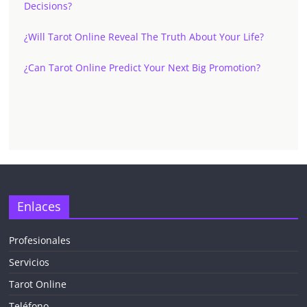
Decisions?
¿Will Tarot Online Reveal The Truth About Your Life?
¿Can Tarot Online Predict Your Next Big Promotion?
✕
Enlaces
Profesionales
Servicios
¡CHATEA
GRATIS
Tarot Online
AHORA MISMO!
Teléfono