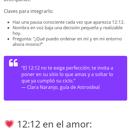
Claves para integrarlo:
Haz una pausa consciente cada vez que aparezca 12:12.
Nombra en voz baja una decisión pequeña y realizable
hoy.
Pregunta: “¿Qué puedo ordenar en mí y en mi entorno
ahora mismo?”
“El 12:12 no te exige perfección; te invita a
poner en su sitio lo que amas y a soltar lo
que ya cumplió su ciclo.”
—
Clara Naranjo, guía de Astroideal
12:12 en el amor: