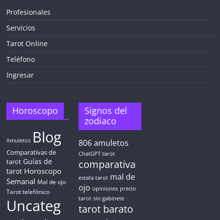
Profesionales
Servicios
¡CHATEA
GRATIS
Tarot Online
AHORA MISMO!
Teléfono
Ingresar
5 MINUTOS
Obtén
TAROT GRATIS
Horoscopo
Signos del
zodiaco
Blog
CONSIGUE TUS 5 MINUTOS
Amuletos
806
amuletos
Comparativas de
ChatGPT tarot
Guías de
✓ Sin cargos automáticos. El chat se detiene al finalizar el
tarot
comparativa
crédito
Horoscopo
tarot
mal de
estafa tarot
Semanal
Mal de ojo
ojo
opiniones
precio
Tarot telefónico
tarot
sin gabinete
Uncateg
tarot barato