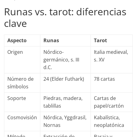
Runas vs. tarot: diferencias
clave
Aspecto
Runas
Tarot
Origen
Nórdico-
Italia medieval,
germánico, s. III
s. XV
d.C.
Número de
24 (Elder Futhark)
78 cartas
símbolos
Soporte
Piedras, madera,
Cartas de
tablillas
papel/cartón
Cosmovisión
Nórdica, Yggdrasil,
Kabalística,
Nornas
neoplatónica
Método
Extracción de
Baraja y