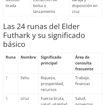
tirada
bolsa o
disposición en
lanzamiento
cruz
Las 24 runas del Elder
Futhark y su significado
básico
Runa
Nombre
Significado
Área de
principal
consulta
frecuente
ᚠ
Fehu
Riqueza,
Trabajo,
prosperidad,
finanzas
recursos
ᚢ
Uruz
Fuerza bruta,
Salud,
salud, vitalidad
proyectos