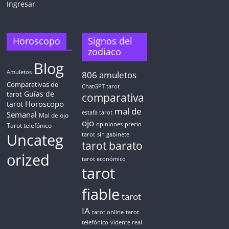
Ingresar
Horoscopo
Signos del
zodiaco
Blog
Amuletos
806
amuletos
Comparativas de
ChatGPT tarot
Guías de
tarot
comparativa
Horoscopo
tarot
mal de
Semanal
estafa tarot
Mal de ojo
ojo
opiniones
precio
Tarot telefónico
Uncateg
tarot
sin gabinete
tarot barato
orized
tarot económico
tarot
fiable
tarot
IA
tarot online
tarot
telefónico
vidente real