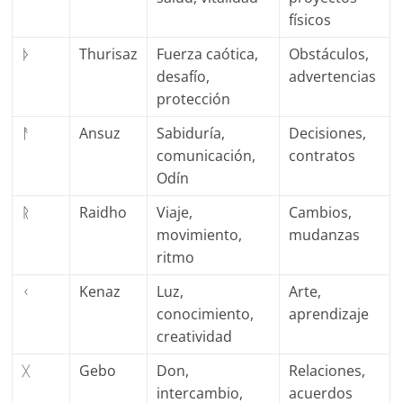
físicos
ᚦ
Thurisaz
Fuerza caótica,
Obstáculos,
desafío,
advertencias
protección
ᚨ
Ansuz
Sabiduría,
Decisiones,
comunicación,
contratos
Odín
ᚱ
Raidho
Viaje,
Cambios,
movimiento,
mudanzas
ritmo
ᚲ
Kenaz
Luz,
Arte,
conocimiento,
aprendizaje
creatividad
ᚷ
Gebo
Don,
Relaciones,
intercambio,
acuerdos