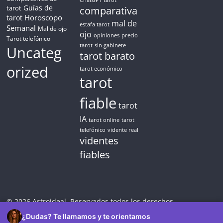
ChatGPT tarot
Guías de
✓ Sin cargos automáticos. El chat se detiene al finalizar el
tarot
comparativa
crédito
Horoscopo
tarot
mal de
estafa tarot
Semanal
Mal de ojo
ojo
opiniones
precio
Tarot telefónico
tarot
sin gabinete
Uncateg
tarot barato
orized
tarot económico
tarot
fiable
tarot
IA
tarot online
tarot
telefónico
vidente real
videntes
fiables
© 2026 Astroideal. Reservados todos los derechos.
¿Dudas? Te llamamos y te orientamos