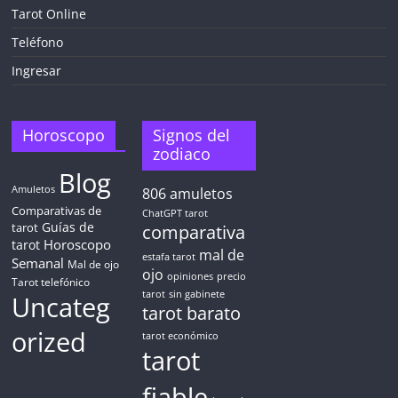
¡CHATEA
GRATIS
Tarot Online
AHORA MISMO!
Teléfono
Ingresar
5 MINUTOS
Obtén
TAROT GRATIS
Horoscopo
Signos del
zodiaco
Blog
CONSIGUE TUS 5 MINUTOS
Amuletos
806
amuletos
Comparativas de
ChatGPT tarot
Guías de
✓ Sin cargos automáticos. El chat se detiene al finalizar el
tarot
comparativa
crédito
Horoscopo
tarot
mal de
estafa tarot
Semanal
Mal de ojo
ojo
opiniones
precio
Tarot telefónico
tarot
sin gabinete
Uncateg
tarot barato
orized
tarot económico
tarot
fiable