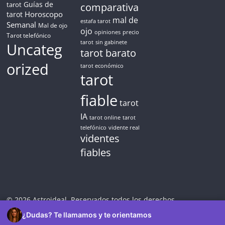
Guías de
tarot
comparativa
Horoscopo
tarot
mal de
estafa tarot
Semanal
Mal de ojo
ojo
opiniones
precio
Tarot telefónico
tarot
sin gabinete
Uncateg
tarot barato
orized
tarot económico
tarot
fiable
tarot
IA
tarot online
tarot
telefónico
vidente real
videntes
fiables
© 2026 Astroideal. Reservados todos los derechos.
¿Dudas? Te llamamos y te orientamos