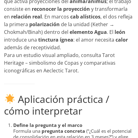
que activa proyecciones del
ánima/ánimus
; el trabajo
consiste en
reconocer la proyección
y transformarla
en
relación real
. En marcos
cab alísticos
, el dos refleja
la primera
polarización
de la unidad (Kether →
Chokmah/Binah) dentro del
elemento Agua
. El
león
introduce una
tinctura ígnea
: el amor necesita
calor
además de receptividad.
Para un estudio visual ampliado, consulta Tarot
Heritage – simbolismo de Copas y comparativas
iconográficas en Aeclectic Tarot.
Aplicación práctica /
cómo interpretar
Define la pregunta y el marco
Formula una
pregunta concreta
(“¿Cuál es el potencial
de consolidación en esta relación en 3 meses?”) y elige