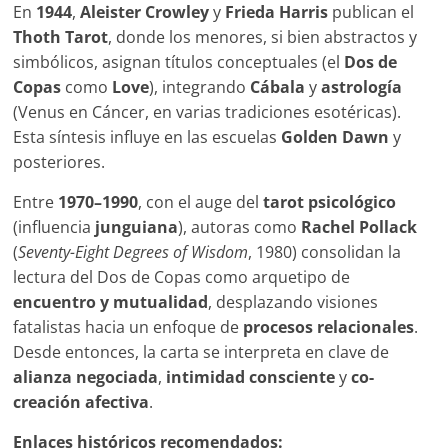
En
1944
,
Aleister Crowley
y
Frieda Harris
publican el
Thoth Tarot
, donde los menores, si bien abstractos y
simbólicos, asignan títulos conceptuales (el
Dos de
Copas
como
Love
), integrando
Cábala
y
astrología
(Venus en Cáncer, en varias tradiciones esotéricas).
Esta síntesis influye en las escuelas
Golden Dawn
y
posteriores.
Entre
1970–1990
, con el auge del
tarot psicológico
(influencia
junguiana
), autoras como
Rachel Pollack
(
Seventy-Eight Degrees of Wisdom
, 1980) consolidan la
lectura del Dos de Copas como arquetipo de
encuentro y mutualidad
, desplazando visiones
fatalistas hacia un enfoque de
procesos relacionales
.
Desde entonces, la carta se interpreta en clave de
alianza negociada
,
intimidad consciente
y
co-
creación afectiva
.
Enlaces históricos recomendados: