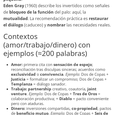
Eden Gray
(1960) describe los invertidos como señales
de
bloqueo de la función
del palo: aquí, la
mutualidad
. La recomendación práctica es
restaurar
el diálogo
(caduceo) y
nombrar
las necesidades reales.
Contextos
(amor/trabajo/dinero) con
ejemplos (≈200 palabras)
Amor:
primera cita con
sensación de espejo
;
reconciliación tras disculpas sinceras; acuerdos como
exclusividad
o
convivencia
.
Ejemplo:
Dos de Copas +
Justicia
= formalizar un compromiso; Dos de Copas +
Templanza
= diálogo sanador.
Trabajo:
partnership
creativo, coautoría,
joint
venture
.
Ejemplo:
Dos de Copas +
Tres de Oros
=
colaboración productiva; +
Diablo
= pacto conveniente
pero con ataduras.
Dinero:
inversiones compartidas,
co-propiedad
, pactos
de
beneficio mutuo
.
Ejemplo:
Dos de Copas +
Seis de