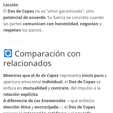
Lección
El
Dos de Copas
no es “amor garantizado”, sino
potencial de acuerdo
. Su fuerza se concreta cuando
las partes
comunican con honestidad
,
negocian
y
respetan
los pactos.
Comparación con
relacionados
Mientras que el
As de Copas
representa
inicio puro
y
apertura emocional
individual
, el
Dos de Copas
se
enfoca en
mutualidad
y
contrato
: del impulso a la
relación explícita
.
A diferencia de
Los Enamorados
—que enfatiza
elección ética
y
encrucijada
—, el
Dos de Copas