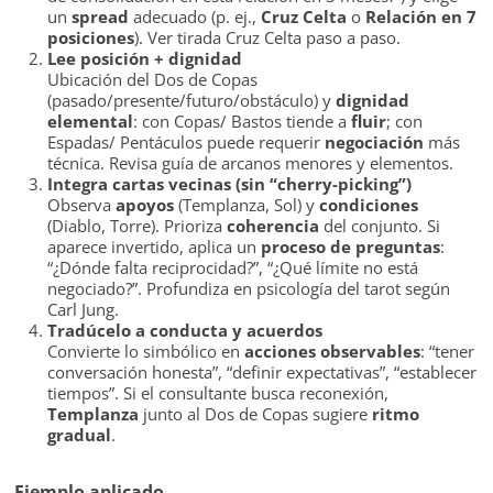
un
spread
adecuado (p. ej.,
Cruz Celta
o
Relación en 7
posiciones
). Ver tirada Cruz Celta paso a paso.
Lee posición + dignidad
Ubicación del Dos de Copas
(pasado/presente/futuro/obstáculo) y
dignidad
elemental
: con Copas/ Bastos tiende a
fluir
; con
Espadas/ Pentáculos puede requerir
negociación
más
técnica. Revisa guía de arcanos menores y elementos.
Integra cartas vecinas (sin “cherry-picking”)
Observa
apoyos
(Templanza, Sol) y
condiciones
(Diablo, Torre). Prioriza
coherencia
del conjunto. Si
aparece invertido, aplica un
proceso de preguntas
:
“¿Dónde falta reciprocidad?”, “¿Qué límite no está
negociado?”. Profundiza en psicología del tarot según
Carl Jung.
Tradúcelo a conducta y acuerdos
Convierte lo simbólico en
acciones observables
: “tener
conversación honesta”, “definir expectativas”, “establecer
tiempos”. Si el consultante busca reconexión,
Templanza
junto al Dos de Copas sugiere
ritmo
gradual
.
Ejemplo aplicado