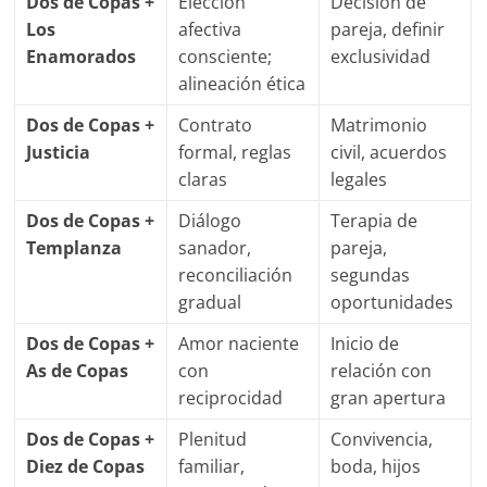
Dos de Copas +
Elección
Decisión de
Los
afectiva
pareja, definir
Enamorados
consciente;
exclusividad
alineación ética
Dos de Copas +
Contrato
Matrimonio
Justicia
formal, reglas
civil, acuerdos
claras
legales
Dos de Copas +
Diálogo
Terapia de
Templanza
sanador,
pareja,
reconciliación
segundas
gradual
oportunidades
Dos de Copas +
Amor naciente
Inicio de
As de Copas
con
relación con
reciprocidad
gran apertura
Dos de Copas +
Plenitud
Convivencia,
Diez de Copas
familiar,
boda, hijos