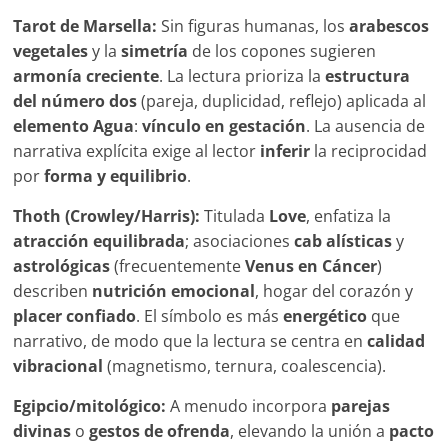
Tarot de Marsella:
Sin figuras humanas, los
arabescos
vegetales
y la
simetría
de los copones sugieren
armonía creciente
. La lectura prioriza la
estructura
del número dos
(pareja, duplicidad, reflejo) aplicada al
elemento Agua
:
vínculo en gestación
. La ausencia de
narrativa explícita exige al lector
inferir
la reciprocidad
por
forma y equilibrio
.
Thoth (Crowley/Harris):
Titulada
Love
, enfatiza la
atracción equilibrada
; asociaciones
cab alísticas
y
astrológicas
(frecuentemente
Venus en Cáncer
)
describen
nutrición emocional
, hogar del corazón y
placer confiado
. El símbolo es más
energético
que
narrativo, de modo que la lectura se centra en
calidad
vibracional
(magnetismo, ternura, coalescencia).
Egipcio/mitológico:
A menudo incorpora
parejas
divinas
o
gestos de ofrenda
, elevando la unión a
pacto