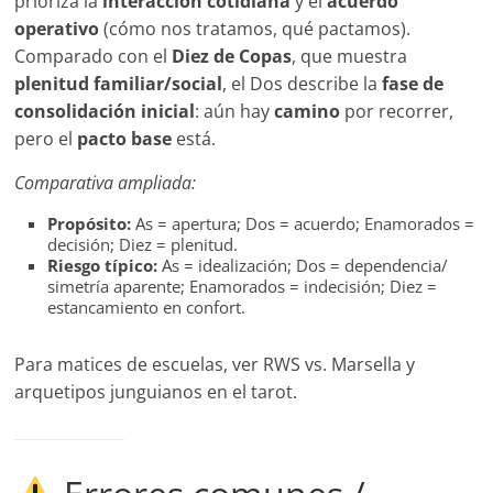
prioriza la
interacción cotidiana
y el
acuerdo
operativo
(cómo nos tratamos, qué pactamos).
Comparado con el
Diez de Copas
, que muestra
plenitud familiar/social
, el Dos describe la
fase de
consolidación inicial
: aún hay
camino
por recorrer,
pero el
pacto base
está.
Comparativa ampliada:
Propósito:
As = apertura; Dos = acuerdo; Enamorados =
decisión; Diez = plenitud.
Riesgo típico:
As = idealización; Dos = dependencia/
simetría aparente; Enamorados = indecisión; Diez =
estancamiento en confort.
Para matices de escuelas, ver RWS vs. Marsella y
arquetipos junguianos en el tarot.