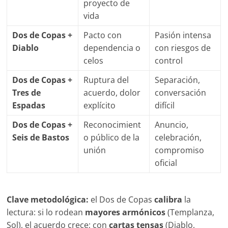
proyecto de
vida
Dos de Copas +
Pacto con
Pasión intensa
Diablo
dependencia o
con riesgos de
celos
control
Dos de Copas +
Ruptura del
Separación,
Tres de
acuerdo, dolor
conversación
Espadas
explícito
difícil
Dos de Copas +
Reconocimient
Anuncio,
Seis de Bastos
o público de la
celebración,
unión
compromiso
oficial
Clave metodológica:
el Dos de Copas
calibra
la
lectura: si lo rodean
mayores armónicos
(Templanza,
Sol), el acuerdo crece; con
cartas tensas
(Diablo,