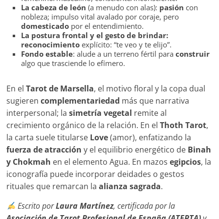
La cabeza de león
(a menudo con alas):
pasión
con
nobleza; impulso vital avalado por coraje, pero
domesticado
por el entendimiento.
La postura frontal y el gesto de brindar:
reconocimiento
explícito: “te veo y te elijo”.
Fondo estable
: alude a un terreno fértil para
construir
algo que trasciende lo efímero.
En el
Tarot de Marsella
, el motivo floral y la copa dual
sugieren
complementariedad
más que narrativa
interpersonal; la
simetría vegetal
remite al
crecimiento orgánico de la relación. En el
Thoth Tarot
,
la carta suele titularse
Love
(amor), enfatizando la
fuerza de atracción
y el equilibrio energético de
Binah
y Chokmah
en el elemento Agua. En mazos
egipcios
, la
iconografía puede incorporar deidades o gestos
rituales que remarcan la
alianza sagrada
.
Escrito por
Laura Martínez
, certificada por la
Asociación de Tarot Profesional de España (ATEPTA)
y