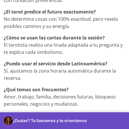
con condición preferencial.
¿El tarot predice el futuro exactamente?
No determina cosas con 100% exactitud, pero revela
posibles caminos y su energía.
¿Cómo se usan las cartas durante la sesión?
El tarotista realiza una tirada adaptada a tu pregunta y
te explica cada simbolismo.
¿Puedo usar el servicio desde Latinoamérica?
Sí, ajustamos la zona horaria automática durante la
reserva.
¿Qué temas son frecuentes?
Amor, trabajo, familia, decisiones futuras, bloqueos
personales, negocios y mudanzas.
¿Qué hago si quiero más tiempo durante la sesión?
¿Dudas? Te llamamos y te orientamos
Puedes ampliar minutos desde la misma plataforma.