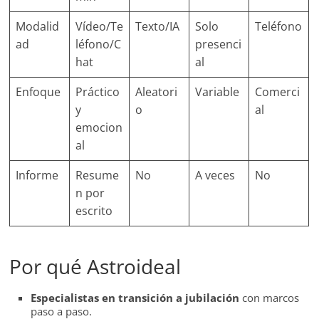
Modalid
Vídeo/Te
Texto/IA
Solo
Teléfono
ad
léfono/C
presenci
hat
al
Enfoque
Práctico
Aleatori
Variable
Comerci
y
o
al
emocion
al
Informe
Resume
No
A veces
No
n por
escrito
Por qué Astroideal
Especialistas en transición a jubilación
con marcos
paso a paso.