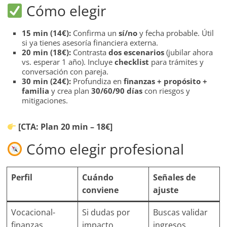
Cómo elegir
15 min (14€):
Confirma un
sí/no
y fecha probable. Útil
si ya tienes asesoría financiera externa.
20 min (18€):
Contrasta
dos escenarios
(jubilar ahora
vs. esperar 1 año). Incluye
checklist
para trámites y
conversación con pareja.
30 min (24€):
Profundiza en
finanzas + propósito +
familia
y crea plan
30/60/90 días
con riesgos y
mitigaciones.
[CTA: Plan 20 min – 18€]
Cómo elegir profesional
Perfil
Cuándo
Señales de
conviene
ajuste
Vocacional-
Si dudas por
Buscas validar
finanzas
impacto
ingresos