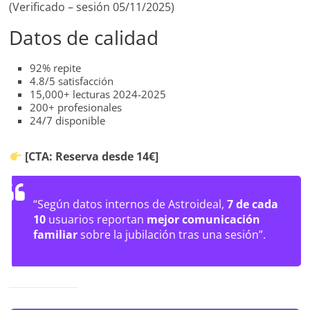
(Verificado – sesión 05/11/2025)
Datos de calidad
92% repite
4.8/5 satisfacción
15,000+ lecturas 2024-2025
200+ profesionales
24/7 disponible
[CTA: Reserva desde 14€]
“Según datos internos de Astroideal,
7 de cada
10
usuarios reportan
mejor comunicación
familiar
sobre la jubilación tras una sesión”.