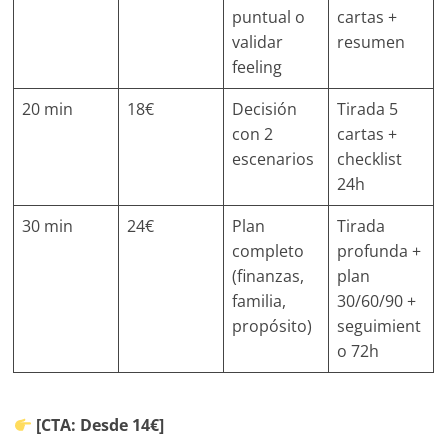
puntual o
cartas +
validar
resumen
feeling
20 min
18€
Decisión
Tirada 5
con 2
cartas +
escenarios
checklist
24h
30 min
24€
Plan
Tirada
completo
profunda +
(finanzas,
plan
familia,
30/60/90 +
propósito)
seguimient
o 72h
[CTA: Desde 14€]