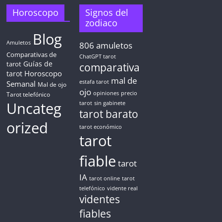
TAROT GRATIS
Horoscopo
Signos del
zodiaco
Blog
CONSIGUE TUS 5 MINUTOS
Amuletos
806
amuletos
Comparativas de
ChatGPT tarot
Guías de
✓ Sin cargos automáticos. El chat se detiene al finalizar el
tarot
comparativa
crédito
Horoscopo
tarot
mal de
Semanal
estafa tarot
Mal de ojo
ojo
opiniones
precio
Tarot telefónico
Uncateg
tarot
sin gabinete
tarot barato
orized
tarot económico
tarot
fiable
tarot
IA
tarot online
tarot
telefónico
vidente real
videntes
fiables