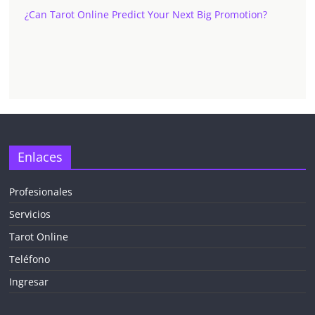
¿Can Tarot Online Predict Your Next Big Promotion?
✕
Enlaces
Profesionales
Servicios
¡CHATEA
GRATIS
Tarot Online
AHORA MISMO!
Teléfono
Ingresar
5 MINUTOS
Obtén