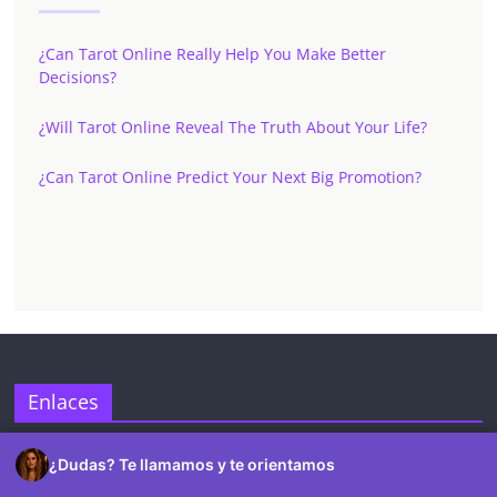
¿Can Tarot Online Really Help You Make Better
Decisions?
¿Will Tarot Online Reveal The Truth About Your Life?
¿Can Tarot Online Predict Your Next Big Promotion?
✕
Enlaces
Profesionales
¿Dudas? Te llamamos y te orientamos
Servicios