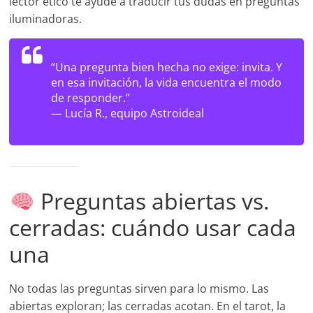
lector ético te ayude a traducir tus dudas en preguntas
iluminadoras.
“Una pregunta bien hecha no exige: invita. Y
en esa invitación, la vida encuentra el modo
de responder.”
—
Lucía R., equipo Astroideal
Preguntas abiertas vs.
cerradas: cuándo usar cada
una
No todas las preguntas sirven para lo mismo. Las
abiertas exploran; las cerradas acotan. En el tarot, la