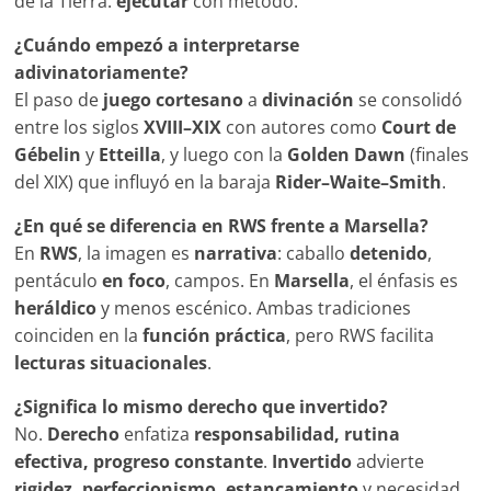
de la Tierra:
ejecutar
con método.
¿Cuándo empezó a interpretarse
adivinatoriamente?
El paso de
juego cortesano
a
divinación
se consolidó
entre los siglos
XVIII–XIX
con autores como
Court de
Gébelin
y
Etteilla
, y luego con la
Golden Dawn
(finales
del XIX) que influyó en la baraja
Rider–Waite–Smith
.
¿En qué se diferencia en RWS frente a Marsella?
En
RWS
, la imagen es
narrativa
: caballo
detenido
,
pentáculo
en foco
, campos. En
Marsella
, el énfasis es
heráldico
y menos escénico. Ambas tradiciones
coinciden en la
función práctica
, pero RWS facilita
lecturas situacionales
.
¿Significa lo mismo derecho que invertido?
No.
Derecho
enfatiza
responsabilidad, rutina
efectiva, progreso constante
.
Invertido
advierte
rigidez, perfeccionismo, estancamiento
y necesidad