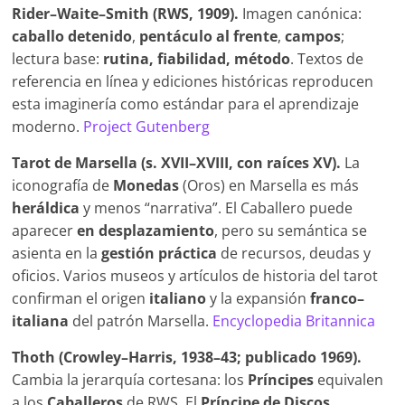
Rider–Waite–Smith (RWS, 1909).
Imagen canónica:
caballo detenido
,
pentáculo al frente
,
campos
;
lectura base:
rutina, fiabilidad, método
. Textos de
referencia en línea y ediciones históricas reproducen
esta imaginería como estándar para el aprendizaje
moderno.
Project Gutenberg
Tarot de Marsella (s. XVII–XVIII, con raíces XV).
La
iconografía de
Monedas
(Oros) en Marsella es más
heráldica
y menos “narrativa”. El Caballero puede
aparecer
en desplazamiento
, pero su semántica se
asienta en la
gestión práctica
de recursos, deudas y
oficios. Varios museos y artículos de historia del tarot
confirman el origen
italiano
y la expansión
franco–
italiana
del patrón Marsella.
Encyclopedia Britannica
Thoth (Crowley–Harris, 1938–43; publicado 1969).
Cambia la jerarquía cortesana: los
Príncipes
equivalen
a los
Caballeros
de RWS. El
Príncipe de Discos