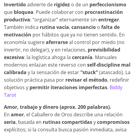
Invertido
advierte de
rigidez
o de un
perfeccionismo
que
bloquea
. Puede colaborar con
procrastinación
productiva
: “organizar” eternamente sin
entregar
.
También indica
rutina vacía
,
cansancio
o
falta de
motivación
por hábitos que ya no tienen sentido. En
economía sugiere
aferrarse
al control por miedo (no
invertir, no delegar), y en relaciones,
previsibilidad
excesiva
: la logística ahoga la
cercanía
. Manuales
modernos enlazan este reverso con
self-discipline mal
calibrada
y la sensación de estar
“stuck”
(atascado). La
solución práctica pasa por
revisar el método
, redefinir
objetivos y
permitir iteraciones imperfectas
.
Biddy
Tarot
Amor, trabajo y dinero (aprox. 200 palabras).
En
amor
, el Caballero de Oros describe una relación
seria
, basada en
rutinas compartidas
y
compromisos
explícitos; si la consulta busca pasión inmediata, avisa