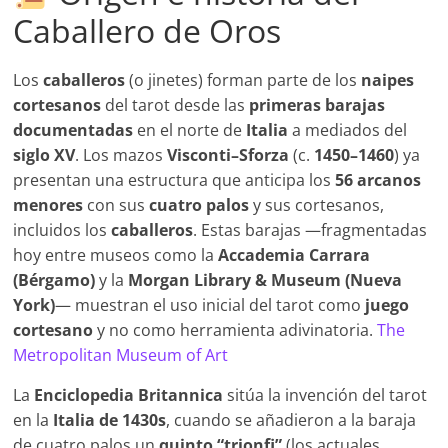
Caballero de Oros
Los
caballeros
(o jinetes) forman parte de los
naipes
cortesanos
del tarot desde las
primeras barajas
documentadas
en el norte de
Italia
a mediados del
siglo XV
. Los mazos
Visconti–Sforza
(c.
1450–1460
) ya
presentan una estructura que anticipa los
56 arcanos
menores
con sus
cuatro palos
y sus cortesanos,
incluidos los
caballeros
. Estas barajas —fragmentadas
hoy entre museos como la
Accademia Carrara
(Bérgamo)
y la
Morgan Library & Museum (Nueva
York)
— muestran el uso inicial del tarot como
juego
cortesano
y no como herramienta adivinatoria.
The
Metropolitan Museum of Art
La
Enciclopedia Britannica
sitúa la invención del tarot
en la
Italia de 1430s
, cuando se añadieron a la baraja
de cuatro palos un
quinto “trionfi”
(los actuales