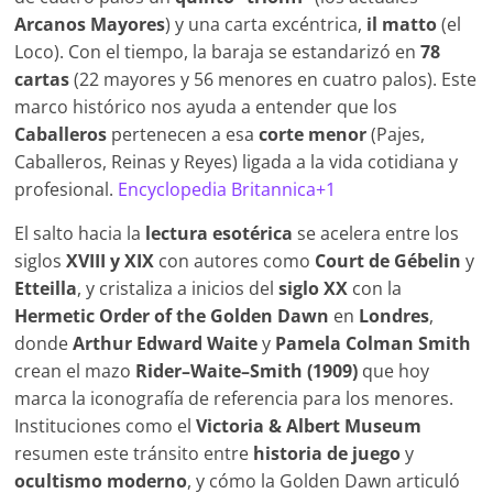
Arcanos Mayores
) y una carta excéntrica,
il matto
(el
Loco). Con el tiempo, la baraja se estandarizó en
78
cartas
(22 mayores y 56 menores en cuatro palos). Este
marco histórico nos ayuda a entender que los
Caballeros
pertenecen a esa
corte menor
(Pajes,
Caballeros, Reinas y Reyes) ligada a la vida cotidiana y
profesional.
Encyclopedia Britannica+1
El salto hacia la
lectura esotérica
se acelera entre los
siglos
XVIII y XIX
con autores como
Court de Gébelin
y
Etteilla
, y cristaliza a inicios del
siglo XX
con la
Hermetic Order of the Golden Dawn
en
Londres
,
donde
Arthur Edward Waite
y
Pamela Colman Smith
crean el mazo
Rider–Waite–Smith (1909)
que hoy
marca la iconografía de referencia para los menores.
Instituciones como el
Victoria & Albert Museum
resumen este tránsito entre
historia de juego
y
ocultismo moderno
, y cómo la Golden Dawn articuló