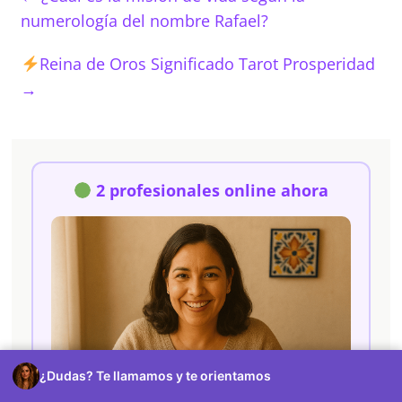
numerología del nombre Rafael?
Reina de Oros Significado Tarot Prosperidad
→
2 profesionales online ahora
¿Dudas? Te llamamos y te orientamos