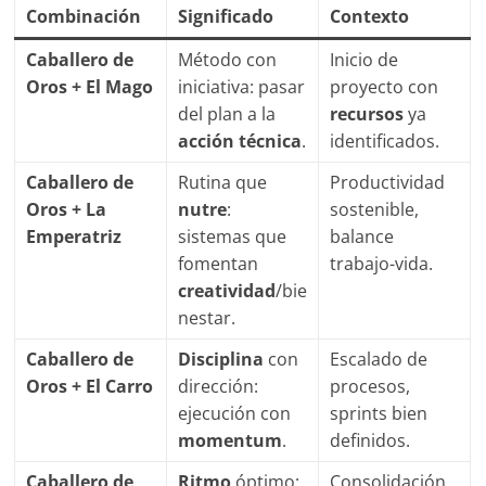
Combinación
Significado
Contexto
Caballero de
Método con
Inicio de
Oros + El Mago
iniciativa: pasar
proyecto con
del plan a la
recursos
ya
acción técnica
.
identificados.
Caballero de
Rutina que
Productividad
Oros + La
nutre
:
sostenible,
Emperatriz
sistemas que
balance
fomentan
trabajo-vida.
creatividad
/bie
nestar.
Caballero de
Disciplina
con
Escalado de
Oros + El Carro
dirección:
procesos,
ejecución con
sprints bien
momentum
.
definidos.
Caballero de
Ritmo
óptimo:
Consolidación