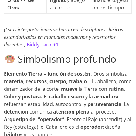
Oros + 4 de
rigidez
y apego
financiero/gesti
Oros
al control.
ón del tiempo.
(Estas interpretaciones se basan en descriptores clásicos
estandarizados en manuales modernos y repertorios
docentes.)
Biddy Tarot+1
Simbolismo profundo
Elemento Tierra – función de sostén.
Oros simboliza
materia, recursos, cuerpo, trabajo
. El Caballero, como
dinamizador de la corte,
mueve
la Tierra con
rutina
.
Color y postura.
El
caballo oscuro
y la
armadura
refuerzan estabilidad, autocontrol y
perseverancia
. La
detención
comunica
atención plena
al proceso.
Arquetipo del “operador”
. Frente al Paje (aprendiz) y al
Rey (estratega), el Caballero es el
operador
: diseña
hábitos
y los cumple.