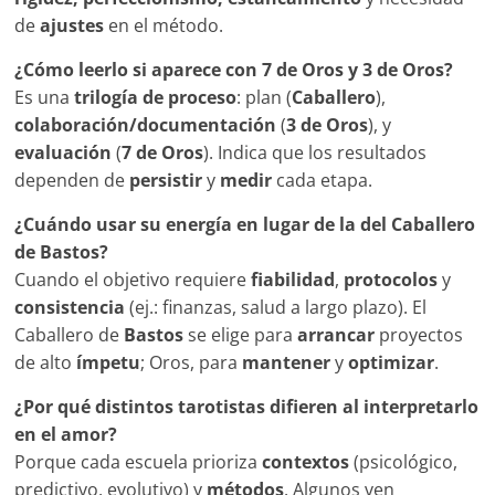
de
ajustes
en el método.
¿Cómo leerlo si aparece con 7 de Oros y 3 de Oros?
Es una
trilogía de proceso
: plan (
Caballero
),
colaboración/documentación
(
3 de Oros
), y
evaluación
(
7 de Oros
). Indica que los resultados
dependen de
persistir
y
medir
cada etapa.
¿Cuándo usar su energía en lugar de la del Caballero
de Bastos?
Cuando el objetivo requiere
fiabilidad
,
protocolos
y
consistencia
(ej.: finanzas, salud a largo plazo). El
Caballero de
Bastos
se elige para
arrancar
proyectos
de alto
ímpetu
; Oros, para
mantener
y
optimizar
.
¿Por qué distintos tarotistas difieren al interpretarlo
en el amor?
Porque cada escuela prioriza
contextos
(psicológico,
predictivo, evolutivo) y
métodos
. Algunos ven