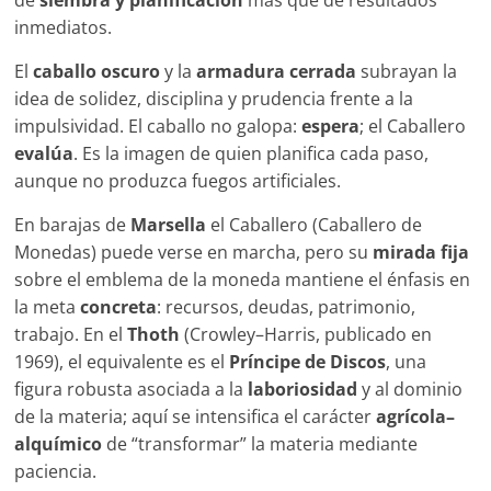
de
siembra y planificación
más que de resultados
inmediatos.
El
caballo oscuro
y la
armadura cerrada
subrayan la
idea de solidez, disciplina y prudencia frente a la
impulsividad. El caballo no galopa:
espera
; el Caballero
evalúa
. Es la imagen de quien planifica cada paso,
aunque no produzca fuegos artificiales.
En barajas de
Marsella
el Caballero (Caballero de
Monedas) puede verse en marcha, pero su
mirada fija
sobre el emblema de la moneda mantiene el énfasis en
la meta
concreta
: recursos, deudas, patrimonio,
trabajo. En el
Thoth
(Crowley–Harris, publicado en
1969), el equivalente es el
Príncipe de Discos
, una
figura robusta asociada a la
laboriosidad
y al dominio
de la materia; aquí se intensifica el carácter
agrícola–
alquímico
de “transformar” la materia mediante
paciencia.