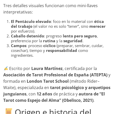
Tres detalles visuales funcionan como mini-llaves
interpretativas:
El Pentáculo elevado
: foco en lo material con
ética
del trabajo
(el valor no es solo “tener”, sino
merecer
por esfuerzo).
Caballo detenido
: progreso
lento pero seguro
,
preferencia por la
rutina
y la
seguridad
.
Campos
: proceso
cíclico
(preparar, sembrar, cuidar,
cosechar), tiempo y
responsabilidad
como
ingredientes.
Escrito por
Laura Martínez
, certificada por la
Asociación de Tarot Profesional de España (ATEPTA)
y
formada en
London Tarot School
(método Rider–
Waite), especializada en
tarot psicológico y arquetipos
junguianos
, con
12 años
de práctica y
autora de “El
Tarot como Espejo del Alma” (Obelisco, 2021)
.
Origen e historia del