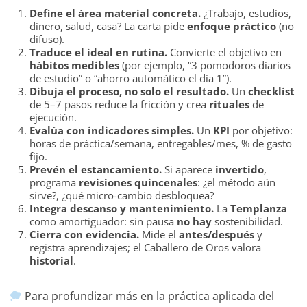
Define el área material concreta.
¿Trabajo, estudios,
dinero, salud, casa? La carta pide
enfoque práctico
(no
difuso).
Traduce el ideal en rutina.
Convierte el objetivo en
hábitos medibles
(por ejemplo, “3 pomodoros diarios
de estudio” o “ahorro automático el día 1”).
Dibuja el proceso, no solo el resultado.
Un
checklist
de 5–7 pasos reduce la fricción y crea
rituales
de
ejecución.
Evalúa con indicadores simples.
Un
KPI
por objetivo:
horas de práctica/semana, entregables/mes, % de gasto
fijo.
Prevén el estancamiento.
Si aparece
invertido
,
programa
revisiones quincenales
: ¿el método aún
sirve?, ¿qué micro-cambio desbloquea?
Integra descanso y mantenimiento.
La
Templanza
como amortiguador: sin pausa
no hay
sostenibilidad.
Cierra con evidencia.
Mide el
antes/después
y
registra aprendizajes; el Caballero de Oros valora
historial
.
Para profundizar más en la práctica aplicada del