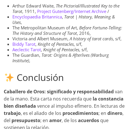
Arthur Edward Waite,
The Pictorial/Illustrated Key to the
Tarot
, 1911,
Project Gutenberg/Internet Archive
/
Encyclopaedia Britannica
,
Tarot | History, Meaning &
Uses
,
The Metropolitan Museum of Art,
Before Fortune-Telling:
The History and Structure of Tarot
, 2016,
Victoria and Albert Museum,
A history of tarot cards
, s/f,
Biddy Tarot
,
Knight of Pentacles
, s/f,
Aeclectic Tarot
,
Knight of Pentacles
, s/f,
The Guardian,
Tarot: Origins & Afterlives (Warburg
Institute)
,
Conclusión
Caballero de Oros: significado y responsabilidad
van
de la mano. Esta carta nos recuerda que
la constancia
bien diseñada
vence al impulso efímero. En lecturas de
trabajo
, es el aliado de los
procedimientos
; en
dinero
,
del
presupuesto
; en
amor
, de los
acuerdos
que
sostienen la relación.