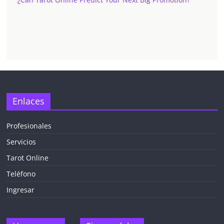
✕
Enlaces
Profesionales
Servicios
¡CHATEA
GRATIS
Tarot Online
AHORA MISMO!
Teléfono
Ingresar
5 MINUTOS
Obtén
TAROT GRATIS