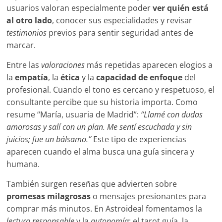
usuarios valoran especialmente poder
ver quién está
al otro lado
, conocer sus especialidades y revisar
testimonios
previos para sentir seguridad antes de
marcar.
Entre las
valoraciones
más repetidas aparecen elogios a
la
empatía
, la
ética
y la
capacidad de enfoque
del
profesional. Cuando el tono es cercano y respetuoso, el
consultante percibe que su historia importa. Como
resume “María, usuaria de Madrid”:
“Llamé con dudas
amorosas y salí con un plan. Me sentí escuchada y sin
juicios; fue un bálsamo.”
Este tipo de experiencias
aparecen cuando el alma busca una guía sincera y
humana.
También surgen reseñas que advierten sobre
promesas milagrosas
o mensajes presionantes para
comprar más minutos. En Astroideal fomentamos la
lectura responsable
y la
autonomía
: el tarot guía, la