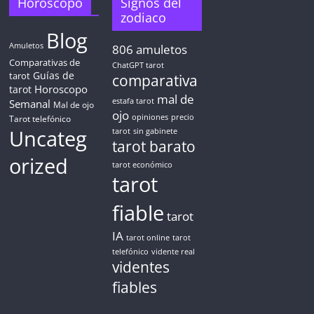
Horoscopo
Signos del
zodiaco
Blog
CONSIGUE TUS 5 MINUTOS
Amuletos
806
amuletos
Comparativas de
ChatGPT tarot
Guías de
✓ Sin cargos automáticos. El chat se detiene al finalizar el
tarot
comparativa
crédito
Horoscopo
tarot
mal de
Semanal
estafa tarot
Mal de ojo
ojo
opiniones
precio
Tarot telefónico
Uncateg
tarot
sin gabinete
tarot barato
orized
tarot económico
tarot
fiable
tarot
IA
tarot online
tarot
telefónico
vidente real
videntes
fiables