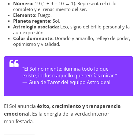
Número:
19 (1 + 9 = 10 → 1). Representa el ciclo
completo y el renacimiento del ser.
Elemento:
Fuego.
Planeta regente:
Sol.
Astrología asociada:
Leo, signo del brillo personal y la
autoexpresión.
Color dominante:
Dorado y amarillo, reflejo de poder,
optimismo y vitalidad.
“El Sol no miente; ilumina todo lo que
existe, incluso aquello que temías mirar.”
—
Guía de Tarot del equipo Astroideal
El Sol anuncia
éxito, crecimiento y transparencia
emocional
. Es la energía de la verdad interior
manifestada.