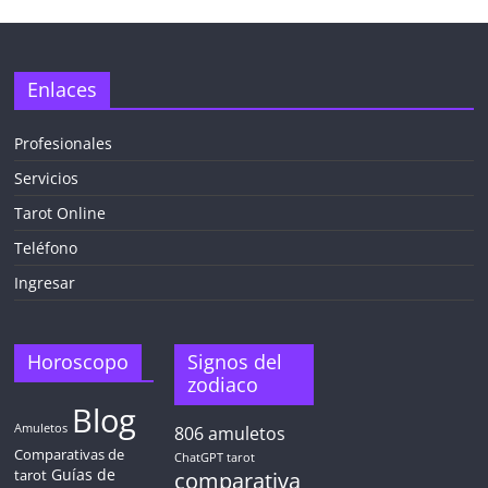
✕
Enlaces
Profesionales
Servicios
¡CHATEA
GRATIS
Tarot Online
AHORA MISMO!
Teléfono
Ingresar
5 MINUTOS
Obtén
TAROT GRATIS
Horoscopo
Signos del
zodiaco
Blog
CONSIGUE TUS 5 MINUTOS
Amuletos
806
amuletos
Comparativas de
ChatGPT tarot
Guías de
✓ Sin cargos automáticos. El chat se detiene al finalizar el
tarot
comparativa