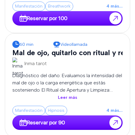
canalización pura y la transmutación de alta
Manifestación
Breathwork
4
más
...
frecuencia, adaptando cada sesión a la carga
exacta que sostiene tu campo áurico.
Reservar por 100
60 min
Videollamada
Mal de ojo, quitarlo con ritual y rezo
Inma tarot
Diagnóstico del daño: Evaluamos la intensidad del
mal de ojo o la carga energética que estás
sosteniendo. El Ritual de Apertura y Limpieza:
Utilizamos elementos consagrados (como velas,
Leer más
aceites y resinas sagradas) para absorber y
Manifestación
Hipnosis
4
más
...
neutralizar las frecuencias bajas que te rodean.
Rezos de Corte y Liberación: Recitamos oraciones
Reservar por 90
y decretos ancestrales de protección para
disolver los nudos energéticos, romper envidias y