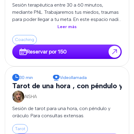
cómo avanzar con mayor conciencia y
Sesión terapéutica entre 30 a 60 minutos,
empoderamiento. 💫 ¿Para quién es este servicio?
mediante PNL. Trabajaremos tus miedos, traumas
Para quienes buscan más que predicciones. Si
para poder llegar a tu meta. En este espacio nadie
deseas comprender el “por qué” detrás de lo que
te juzgará, estaré para escucharte.
Leer más
vives, y tomar decisiones alineadas con tu camino,
este servicio es para ti. 🌟 Beneficios: Claridad en
Coaching
momentos de duda Acompañamiento en
Reservar por 150
procesos de cambio Comprensión emocional y
espiritual Dirección y motivación para avanzar
Cada lectura se realiza en un espacio seguro,
confidencial y enriquecedor, donde tu crecimiento
30 min
Videollamada
personal es lo más importante. 🌙 Reserva tu
Tarot de una hora , con péndulo y or
lectura ahora y comienza a transformar tu realidad
desde la conciencia.
AISHA
Sesión de tarot para una hora, con péndulo y
oráculo. Para consultas extensas.
Tarot