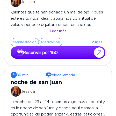
Jessica
expertos se encargará de disolver los bloqueos,
cortar las malas vibraciones y devolverte la
¿sientes que te han echado un mal de ojo ? pues
claridad, el equilibrio y la protección que necesitas
este es tu ritual ideal trabajamos con ritual de
para volver a avanzar con fuerza.
velas y pendulo equilibraremos tus chakras
limpiaremos tus energias y haremos que tus
Leer más
caminos sean abiertos para que todo te empiece
Manifestación
Meditación
2
más
...
a salir bien..... importante despues de este ritual
recomendamos llevar una turmalina o escoba de
Reservar por 150
bruja para proteccion
30 min
Videollamada
noche de san juan
Jessica
la noche del 23 al 24 tenemos algo muy especial y
es la noche de san juan y desde aqui damos la
oportunidad de poder lanzar vuestras peticiones