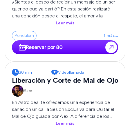
¿Sientes el deseo de recibir un mensaje de un ser
podrás realizar preguntas relacionadas con la
querido que ya partió? En esta sesión realizaré
consulta.
una conexión desde el respeto, el amor y la
sensibilidad, utilizando mi intuición y percepción
Leer más
espiritual para transmitir los mensajes que puedan
Pendulum
1
más
...
llegar durante la consulta. Cada experiencia es
única y diferente. No puedo garantizar la
Reservar por 80
comunicación con una persona concreta ni un
resultado determinado, pero sí ofreceré la sesión
con honestidad, entrega y profundo respeto. Al
finalizar, si el momento lo permite, podrás realizar
30 min
Videollamada
preguntas relacionadas con el mensaje recibido.
Liberación y Corte de Mal de Ojo
Alex
En AstroIdeal te ofrecemos una experiencia de
sanación única: la Sesión Exclusiva para Quitar el
Mal de Ojo guiada por Alex. A diferencia de los
métodos estandarizados, Alex trabaja desde la
Leer más