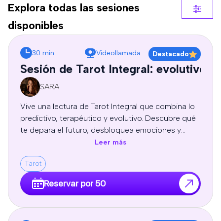
Explora todas las sesiones
disponibles
30 min
Videollamada
Destacado
Sesión de Tarot Integral: evolutivo, 
SARA
Vive una lectura de Tarot Integral que combina lo
predictivo, terapéutico y evolutivo. Descubre qué
te depara el futuro, desbloquea emociones y
patrones limitantes, y recibe guía espiritual y
Leer más
autoconocimiento para tomar decisiones
Tarot
conscientes y transformar tu vida. Sesion
profesional de tarot personal, orientación y
Reservar por 50
crecimiento personal, adaptadas a tu energía y
necesidades.