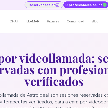
Reservar sesión
0 profesionales online
CHAT
LLAMAR
Rituales
Comunidad
Blog
por videollamada: s
rvadas con profesio
verificados
ollamada de Astroideal son sesiones reservadas co
 y terapeutas verificados, cara a cara por videoco