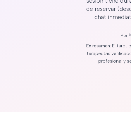
sesión tiene dur
de reservar (des
chat inmedia
Por
Á
En resumen:
El tarot 
terapeutas verificad
profesional y 