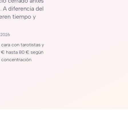
cio cerrado antes
 A diferencia del
eren tiempo y
o 2026
 cara con tarotistas y
30 € hasta 80 € según
 concentración.