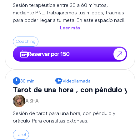
cómo avanzar con mayor conciencia y
Sesión terapéutica entre 30 a 60 minutos,
empoderamiento. 💫 ¿Para quién es este servicio?
mediante PNL. Trabajaremos tus miedos, traumas
Para quienes buscan más que predicciones. Si
para poder llegar a tu meta. En este espacio nadie
deseas comprender el “por qué” detrás de lo que
te juzgará, estaré para escucharte.
Leer más
vives, y tomar decisiones alineadas con tu camino,
este servicio es para ti. 🌟 Beneficios: Claridad en
Coaching
momentos de duda Acompañamiento en
Reservar por 150
procesos de cambio Comprensión emocional y
espiritual Dirección y motivación para avanzar
Cada lectura se realiza en un espacio seguro,
confidencial y enriquecedor, donde tu crecimiento
30 min
Videollamada
personal es lo más importante. 🌙 Reserva tu
Tarot de una hora , con péndulo y or
lectura ahora y comienza a transformar tu realidad
desde la conciencia.
AISHA
Sesión de tarot para una hora, con péndulo y
oráculo. Para consultas extensas.
Tarot