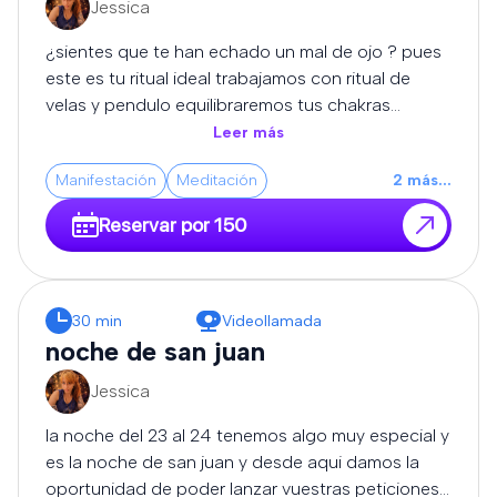
Jessica
expertos se encargará de disolver los bloqueos,
cortar las malas vibraciones y devolverte la
¿sientes que te han echado un mal de ojo ? pues
claridad, el equilibrio y la protección que necesitas
este es tu ritual ideal trabajamos con ritual de
para volver a avanzar con fuerza.
velas y pendulo equilibraremos tus chakras
limpiaremos tus energias y haremos que tus
Leer más
caminos sean abiertos para que todo te empiece
Manifestación
Meditación
2
más
...
a salir bien..... importante despues de este ritual
recomendamos llevar una turmalina o escoba de
Reservar por 150
bruja para proteccion
30 min
Videollamada
noche de san juan
Jessica
la noche del 23 al 24 tenemos algo muy especial y
es la noche de san juan y desde aqui damos la
oportunidad de poder lanzar vuestras peticiones