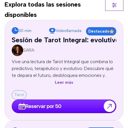
Explora todas las sesiones
disponibles
30 min
Videollamada
Destacado
Sesión de Tarot Integral: evolutivo, 
SARA
Vive una lectura de Tarot Integral que combina lo
predictivo, terapéutico y evolutivo. Descubre qué
te depara el futuro, desbloquea emociones y
patrones limitantes, y recibe guía espiritual y
Leer más
autoconocimiento para tomar decisiones
Tarot
conscientes y transformar tu vida. Sesion
profesional de tarot personal, orientación y
Reservar por 50
crecimiento personal, adaptadas a tu energía y
necesidades.