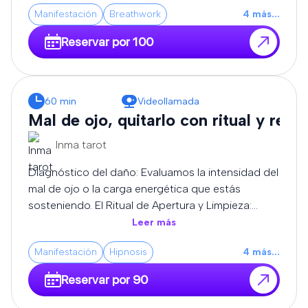
canalización pura y la transmutación de alta
Manifestación
Breathwork
4
más
...
frecuencia, adaptando cada sesión a la carga
exacta que sostiene tu campo áurico.
Reservar por 100
60 min
Videollamada
Mal de ojo, quitarlo con ritual y rezo
Inma tarot
Diagnóstico del daño: Evaluamos la intensidad del
mal de ojo o la carga energética que estás
sosteniendo. El Ritual de Apertura y Limpieza:
Utilizamos elementos consagrados (como velas,
Leer más
aceites y resinas sagradas) para absorber y
Manifestación
Hipnosis
4
más
...
neutralizar las frecuencias bajas que te rodean.
Rezos de Corte y Liberación: Recitamos oraciones
Reservar por 90
y decretos ancestrales de protección para
disolver los nudos energéticos, romper envidias y