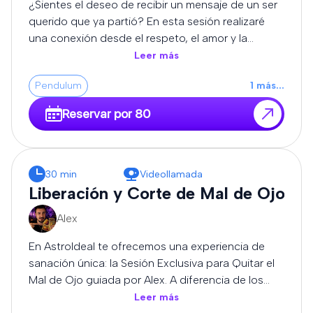
¿Sientes el deseo de recibir un mensaje de un ser
podrás realizar preguntas relacionadas con la
querido que ya partió? En esta sesión realizaré
consulta.
una conexión desde el respeto, el amor y la
sensibilidad, utilizando mi intuición y percepción
Leer más
espiritual para transmitir los mensajes que puedan
Pendulum
1
más
...
llegar durante la consulta. Cada experiencia es
única y diferente. No puedo garantizar la
Reservar por 80
comunicación con una persona concreta ni un
resultado determinado, pero sí ofreceré la sesión
con honestidad, entrega y profundo respeto. Al
finalizar, si el momento lo permite, podrás realizar
30 min
Videollamada
preguntas relacionadas con el mensaje recibido.
Liberación y Corte de Mal de Ojo
Alex
En AstroIdeal te ofrecemos una experiencia de
sanación única: la Sesión Exclusiva para Quitar el
Mal de Ojo guiada por Alex. A diferencia de los
métodos estandarizados, Alex trabaja desde la
Leer más