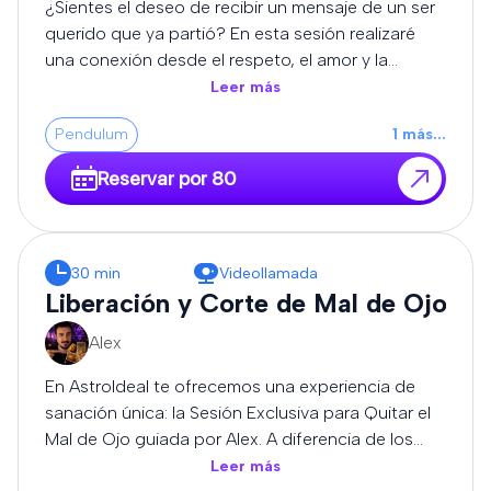
¿Sientes el deseo de recibir un mensaje de un ser
podrás realizar preguntas relacionadas con la
querido que ya partió? En esta sesión realizaré
consulta.
una conexión desde el respeto, el amor y la
sensibilidad, utilizando mi intuición y percepción
Leer más
espiritual para transmitir los mensajes que puedan
Pendulum
1
más
...
llegar durante la consulta. Cada experiencia es
única y diferente. No puedo garantizar la
Reservar por 80
comunicación con una persona concreta ni un
resultado determinado, pero sí ofreceré la sesión
con honestidad, entrega y profundo respeto. Al
finalizar, si el momento lo permite, podrás realizar
30 min
Videollamada
preguntas relacionadas con el mensaje recibido.
Liberación y Corte de Mal de Ojo
Alex
En AstroIdeal te ofrecemos una experiencia de
sanación única: la Sesión Exclusiva para Quitar el
Mal de Ojo guiada por Alex. A diferencia de los
métodos estandarizados, Alex trabaja desde la
Leer más