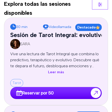
Explora todas las sesiones
disponibles
30 min
Videollamada
Destacado
Sesión de Tarot Integral: evolutivo, 
SARA
Vive una lectura de Tarot Integral que combina lo
predictivo, terapéutico y evolutivo. Descubre qué
te depara el futuro, desbloquea emociones y
patrones limitantes, y recibe guía espiritual y
Leer más
autoconocimiento para tomar decisiones
Tarot
conscientes y transformar tu vida. Sesion
profesional de tarot personal, orientación y
Reservar por 50
crecimiento personal, adaptadas a tu energía y
necesidades.