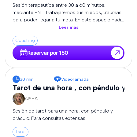
cómo avanzar con mayor conciencia y
Sesión terapéutica entre 30 a 60 minutos,
empoderamiento. 💫 ¿Para quién es este servicio?
mediante PNL. Trabajaremos tus miedos, traumas
Para quienes buscan más que predicciones. Si
para poder llegar a tu meta. En este espacio nadie
deseas comprender el “por qué” detrás de lo que
te juzgará, estaré para escucharte.
Leer más
vives, y tomar decisiones alineadas con tu camino,
este servicio es para ti. 🌟 Beneficios: Claridad en
Coaching
momentos de duda Acompañamiento en
Reservar por 150
procesos de cambio Comprensión emocional y
espiritual Dirección y motivación para avanzar
Cada lectura se realiza en un espacio seguro,
confidencial y enriquecedor, donde tu crecimiento
30 min
Videollamada
personal es lo más importante. 🌙 Reserva tu
Tarot de una hora , con péndulo y or
lectura ahora y comienza a transformar tu realidad
desde la conciencia.
AISHA
Sesión de tarot para una hora, con péndulo y
oráculo. Para consultas extensas.
Tarot