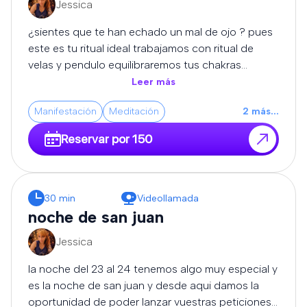
Jessica
expertos se encargará de disolver los bloqueos,
cortar las malas vibraciones y devolverte la
¿sientes que te han echado un mal de ojo ? pues
claridad, el equilibrio y la protección que necesitas
este es tu ritual ideal trabajamos con ritual de
para volver a avanzar con fuerza.
velas y pendulo equilibraremos tus chakras
limpiaremos tus energias y haremos que tus
Leer más
caminos sean abiertos para que todo te empiece
Manifestación
Meditación
2
más
...
a salir bien..... importante despues de este ritual
recomendamos llevar una turmalina o escoba de
Reservar por 150
bruja para proteccion
30 min
Videollamada
noche de san juan
Jessica
la noche del 23 al 24 tenemos algo muy especial y
es la noche de san juan y desde aqui damos la
oportunidad de poder lanzar vuestras peticiones