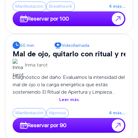
canalización pura y la transmutación de alta
Manifestación
Breathwork
4
más
...
frecuencia, adaptando cada sesión a la carga
exacta que sostiene tu campo áurico.
Reservar por 100
60 min
Videollamada
Mal de ojo, quitarlo con ritual y rezo
Inma tarot
Diagnóstico del daño: Evaluamos la intensidad del
mal de ojo o la carga energética que estás
sosteniendo. El Ritual de Apertura y Limpieza:
Utilizamos elementos consagrados (como velas,
Leer más
aceites y resinas sagradas) para absorber y
Manifestación
Hipnosis
4
más
...
neutralizar las frecuencias bajas que te rodean.
Rezos de Corte y Liberación: Recitamos oraciones
Reservar por 90
y decretos ancestrales de protección para
disolver los nudos energéticos, romper envidias y