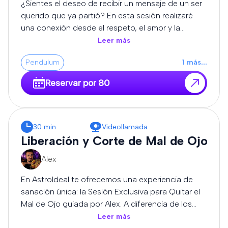
¿Sientes el deseo de recibir un mensaje de un ser
podrás realizar preguntas relacionadas con la
querido que ya partió? En esta sesión realizaré
consulta.
una conexión desde el respeto, el amor y la
sensibilidad, utilizando mi intuición y percepción
Leer más
espiritual para transmitir los mensajes que puedan
Pendulum
1
más
...
llegar durante la consulta. Cada experiencia es
única y diferente. No puedo garantizar la
Reservar por 80
comunicación con una persona concreta ni un
resultado determinado, pero sí ofreceré la sesión
con honestidad, entrega y profundo respeto. Al
finalizar, si el momento lo permite, podrás realizar
30 min
Videollamada
preguntas relacionadas con el mensaje recibido.
Liberación y Corte de Mal de Ojo
Alex
En AstroIdeal te ofrecemos una experiencia de
sanación única: la Sesión Exclusiva para Quitar el
Mal de Ojo guiada por Alex. A diferencia de los
métodos estandarizados, Alex trabaja desde la
Leer más