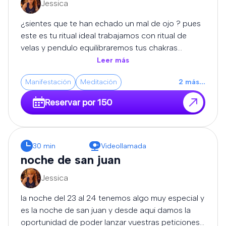
Jessica
expertos se encargará de disolver los bloqueos,
cortar las malas vibraciones y devolverte la
¿sientes que te han echado un mal de ojo ? pues
claridad, el equilibrio y la protección que necesitas
este es tu ritual ideal trabajamos con ritual de
para volver a avanzar con fuerza.
velas y pendulo equilibraremos tus chakras
limpiaremos tus energias y haremos que tus
Leer más
caminos sean abiertos para que todo te empiece
Manifestación
Meditación
2
más
...
a salir bien..... importante despues de este ritual
recomendamos llevar una turmalina o escoba de
Reservar por 150
bruja para proteccion
30 min
Videollamada
noche de san juan
Jessica
la noche del 23 al 24 tenemos algo muy especial y
es la noche de san juan y desde aqui damos la
oportunidad de poder lanzar vuestras peticiones