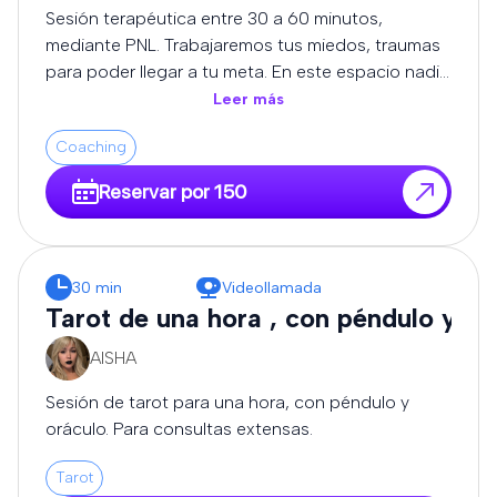
cómo avanzar con mayor conciencia y
Sesión terapéutica entre 30 a 60 minutos,
empoderamiento. 💫 ¿Para quién es este servicio?
mediante PNL. Trabajaremos tus miedos, traumas
Para quienes buscan más que predicciones. Si
para poder llegar a tu meta. En este espacio nadie
deseas comprender el “por qué” detrás de lo que
te juzgará, estaré para escucharte.
Leer más
vives, y tomar decisiones alineadas con tu camino,
este servicio es para ti. 🌟 Beneficios: Claridad en
Coaching
momentos de duda Acompañamiento en
Reservar por 150
procesos de cambio Comprensión emocional y
espiritual Dirección y motivación para avanzar
Cada lectura se realiza en un espacio seguro,
confidencial y enriquecedor, donde tu crecimiento
30 min
Videollamada
personal es lo más importante. 🌙 Reserva tu
Tarot de una hora , con péndulo y or
lectura ahora y comienza a transformar tu realidad
desde la conciencia.
AISHA
Sesión de tarot para una hora, con péndulo y
oráculo. Para consultas extensas.
Tarot