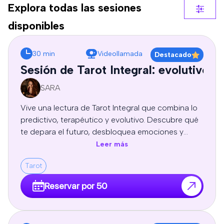
Explora todas las sesiones
disponibles
30 min
Videollamada
Destacado
Sesión de Tarot Integral: evolutivo, 
SARA
Vive una lectura de Tarot Integral que combina lo
predictivo, terapéutico y evolutivo. Descubre qué
te depara el futuro, desbloquea emociones y
patrones limitantes, y recibe guía espiritual y
Leer más
autoconocimiento para tomar decisiones
Tarot
conscientes y transformar tu vida. Sesion
profesional de tarot personal, orientación y
Reservar por 50
crecimiento personal, adaptadas a tu energía y
necesidades.