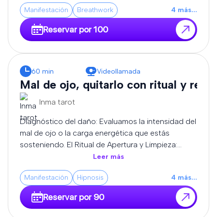
canalización pura y la transmutación de alta
Manifestación
Breathwork
4
más
...
frecuencia, adaptando cada sesión a la carga
exacta que sostiene tu campo áurico.
Reservar por 100
60 min
Videollamada
Mal de ojo, quitarlo con ritual y rezo
Inma tarot
Diagnóstico del daño: Evaluamos la intensidad del
mal de ojo o la carga energética que estás
sosteniendo. El Ritual de Apertura y Limpieza:
Utilizamos elementos consagrados (como velas,
Leer más
aceites y resinas sagradas) para absorber y
Manifestación
Hipnosis
4
más
...
neutralizar las frecuencias bajas que te rodean.
Rezos de Corte y Liberación: Recitamos oraciones
Reservar por 90
y decretos ancestrales de protección para
disolver los nudos energéticos, romper envidias y