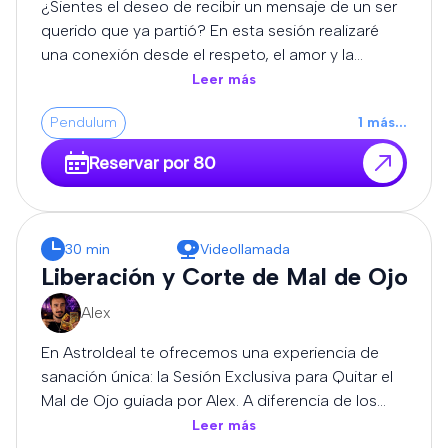
¿Sientes el deseo de recibir un mensaje de un ser
podrás realizar preguntas relacionadas con la
querido que ya partió? En esta sesión realizaré
consulta.
una conexión desde el respeto, el amor y la
sensibilidad, utilizando mi intuición y percepción
Leer más
espiritual para transmitir los mensajes que puedan
Pendulum
1
más
...
llegar durante la consulta. Cada experiencia es
única y diferente. No puedo garantizar la
Reservar por 80
comunicación con una persona concreta ni un
resultado determinado, pero sí ofreceré la sesión
con honestidad, entrega y profundo respeto. Al
finalizar, si el momento lo permite, podrás realizar
30 min
Videollamada
preguntas relacionadas con el mensaje recibido.
Liberación y Corte de Mal de Ojo
Alex
En AstroIdeal te ofrecemos una experiencia de
sanación única: la Sesión Exclusiva para Quitar el
Mal de Ojo guiada por Alex. A diferencia de los
métodos estandarizados, Alex trabaja desde la
Leer más