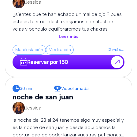
Jessica
expertos se encargará de disolver los bloqueos,
cortar las malas vibraciones y devolverte la
¿sientes que te han echado un mal de ojo ? pues
claridad, el equilibrio y la protección que necesitas
este es tu ritual ideal trabajamos con ritual de
para volver a avanzar con fuerza.
velas y pendulo equilibraremos tus chakras
limpiaremos tus energias y haremos que tus
Leer más
caminos sean abiertos para que todo te empiece
Manifestación
Meditación
2
más
...
a salir bien..... importante despues de este ritual
recomendamos llevar una turmalina o escoba de
Reservar por 150
bruja para proteccion
30 min
Videollamada
noche de san juan
Jessica
la noche del 23 al 24 tenemos algo muy especial y
es la noche de san juan y desde aqui damos la
oportunidad de poder lanzar vuestras peticiones