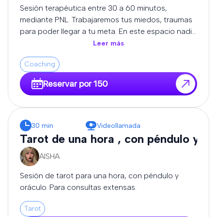
cómo avanzar con mayor conciencia y
Sesión terapéutica entre 30 a 60 minutos,
empoderamiento. 💫 ¿Para quién es este servicio?
mediante PNL. Trabajaremos tus miedos, traumas
Para quienes buscan más que predicciones. Si
para poder llegar a tu meta. En este espacio nadie
deseas comprender el “por qué” detrás de lo que
te juzgará, estaré para escucharte.
Leer más
vives, y tomar decisiones alineadas con tu camino,
este servicio es para ti. 🌟 Beneficios: Claridad en
Coaching
momentos de duda Acompañamiento en
Reservar por 150
procesos de cambio Comprensión emocional y
espiritual Dirección y motivación para avanzar
Cada lectura se realiza en un espacio seguro,
confidencial y enriquecedor, donde tu crecimiento
30 min
Videollamada
personal es lo más importante. 🌙 Reserva tu
Tarot de una hora , con péndulo y or
lectura ahora y comienza a transformar tu realidad
desde la conciencia.
AISHA
Sesión de tarot para una hora, con péndulo y
oráculo. Para consultas extensas.
Tarot