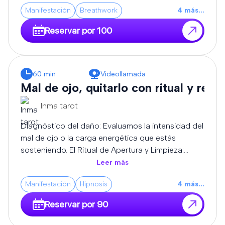
canalización pura y la transmutación de alta
Manifestación
Breathwork
4
más
...
frecuencia, adaptando cada sesión a la carga
exacta que sostiene tu campo áurico.
Reservar por 100
60 min
Videollamada
Mal de ojo, quitarlo con ritual y rezo
Inma tarot
Diagnóstico del daño: Evaluamos la intensidad del
mal de ojo o la carga energética que estás
sosteniendo. El Ritual de Apertura y Limpieza:
Utilizamos elementos consagrados (como velas,
Leer más
aceites y resinas sagradas) para absorber y
Manifestación
Hipnosis
4
más
...
neutralizar las frecuencias bajas que te rodean.
Rezos de Corte y Liberación: Recitamos oraciones
Reservar por 90
y decretos ancestrales de protección para
disolver los nudos energéticos, romper envidias y