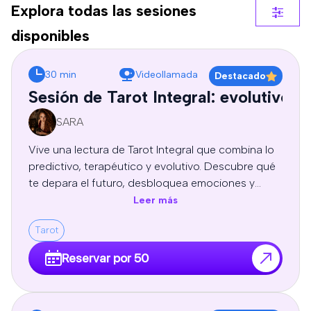
Explora todas las sesiones
disponibles
30 min
Videollamada
Destacado
Sesión de Tarot Integral: evolutivo, 
SARA
Vive una lectura de Tarot Integral que combina lo
predictivo, terapéutico y evolutivo. Descubre qué
te depara el futuro, desbloquea emociones y
patrones limitantes, y recibe guía espiritual y
Leer más
autoconocimiento para tomar decisiones
Tarot
conscientes y transformar tu vida. Sesion
profesional de tarot personal, orientación y
Reservar por 50
crecimiento personal, adaptadas a tu energía y
necesidades.