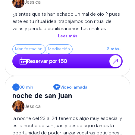
Jessica
expertos se encargará de disolver los bloqueos,
cortar las malas vibraciones y devolverte la
¿sientes que te han echado un mal de ojo ? pues
claridad, el equilibrio y la protección que necesitas
este es tu ritual ideal trabajamos con ritual de
para volver a avanzar con fuerza.
velas y pendulo equilibraremos tus chakras
limpiaremos tus energias y haremos que tus
Leer más
caminos sean abiertos para que todo te empiece
Manifestación
Meditación
2
más
...
a salir bien..... importante despues de este ritual
recomendamos llevar una turmalina o escoba de
Reservar por 150
bruja para proteccion
30 min
Videollamada
noche de san juan
Jessica
la noche del 23 al 24 tenemos algo muy especial y
es la noche de san juan y desde aqui damos la
oportunidad de poder lanzar vuestras peticiones