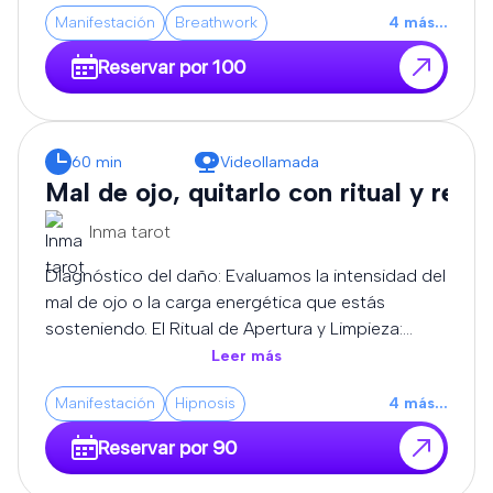
canalización pura y la transmutación de alta
Manifestación
Breathwork
4
más
...
frecuencia, adaptando cada sesión a la carga
exacta que sostiene tu campo áurico.
Reservar por 100
60 min
Videollamada
Mal de ojo, quitarlo con ritual y rezo
Inma tarot
Diagnóstico del daño: Evaluamos la intensidad del
mal de ojo o la carga energética que estás
sosteniendo. El Ritual de Apertura y Limpieza:
Utilizamos elementos consagrados (como velas,
Leer más
aceites y resinas sagradas) para absorber y
Manifestación
Hipnosis
4
más
...
neutralizar las frecuencias bajas que te rodean.
Rezos de Corte y Liberación: Recitamos oraciones
Reservar por 90
y decretos ancestrales de protección para
disolver los nudos energéticos, romper envidias y