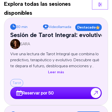
Explora todas las sesiones
disponibles
30 min
Videollamada
Destacado
Sesión de Tarot Integral: evolutivo, 
SARA
Vive una lectura de Tarot Integral que combina lo
predictivo, terapéutico y evolutivo. Descubre qué
te depara el futuro, desbloquea emociones y
patrones limitantes, y recibe guía espiritual y
Leer más
autoconocimiento para tomar decisiones
Tarot
conscientes y transformar tu vida. Sesion
profesional de tarot personal, orientación y
Reservar por 50
crecimiento personal, adaptadas a tu energía y
necesidades.