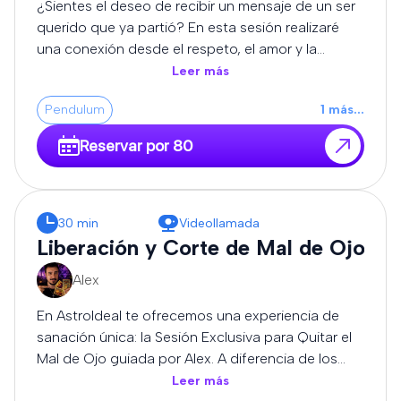
¿Sientes el deseo de recibir un mensaje de un ser
podrás realizar preguntas relacionadas con la
querido que ya partió? En esta sesión realizaré
consulta.
una conexión desde el respeto, el amor y la
sensibilidad, utilizando mi intuición y percepción
Leer más
espiritual para transmitir los mensajes que puedan
Pendulum
1
más
...
llegar durante la consulta. Cada experiencia es
única y diferente. No puedo garantizar la
Reservar por 80
comunicación con una persona concreta ni un
resultado determinado, pero sí ofreceré la sesión
con honestidad, entrega y profundo respeto. Al
finalizar, si el momento lo permite, podrás realizar
30 min
Videollamada
preguntas relacionadas con el mensaje recibido.
Liberación y Corte de Mal de Ojo
Alex
En AstroIdeal te ofrecemos una experiencia de
sanación única: la Sesión Exclusiva para Quitar el
Mal de Ojo guiada por Alex. A diferencia de los
métodos estandarizados, Alex trabaja desde la
Leer más