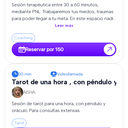
cómo avanzar con mayor conciencia y
Sesión terapéutica entre 30 a 60 minutos,
empoderamiento. 💫 ¿Para quién es este servicio?
mediante PNL. Trabajaremos tus miedos, traumas
Para quienes buscan más que predicciones. Si
para poder llegar a tu meta. En este espacio nadie
deseas comprender el “por qué” detrás de lo que
te juzgará, estaré para escucharte.
Leer más
vives, y tomar decisiones alineadas con tu camino,
este servicio es para ti. 🌟 Beneficios: Claridad en
Coaching
momentos de duda Acompañamiento en
Reservar por 150
procesos de cambio Comprensión emocional y
espiritual Dirección y motivación para avanzar
Cada lectura se realiza en un espacio seguro,
confidencial y enriquecedor, donde tu crecimiento
30 min
Videollamada
personal es lo más importante. 🌙 Reserva tu
Tarot de una hora , con péndulo y or
lectura ahora y comienza a transformar tu realidad
desde la conciencia.
AISHA
Sesión de tarot para una hora, con péndulo y
oráculo. Para consultas extensas.
Tarot