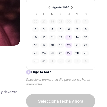
Agosto 2026
D
L
M
X
J
V
S
26
27
28
29
30
31
1
2
3
4
5
6
7
8
9
10
11
12
13
14
15
16
17
18
19
20
21
22
23
24
25
26
27
28
29
30
31
1
2
3
4
5
Elige la hora
2
Selecciona primero un día para ver las horas
disponibles.
y devolver 
Selecciona fecha y hora