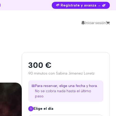
🌱 Regístrate y avanza → 🌿
Iniciar sesión
300 €
90 minutos con Sabina Jimenez Loretz
📅
Para reservar, elige una fecha y hora.
No se cobra nada hasta el último
paso.
Elige el día
1