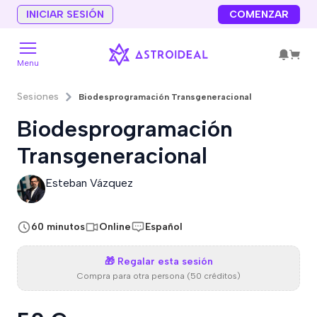
INICIAR SESIÓN
COMENZAR
Menu
Sesiones
Biodesprogramación Transgeneracional
Biodesprogramación
Transgeneracional
Esteban Vázquez
60 minutos
Online
Español
🎁 Regalar esta sesión
Compra para otra persona (50 créditos)