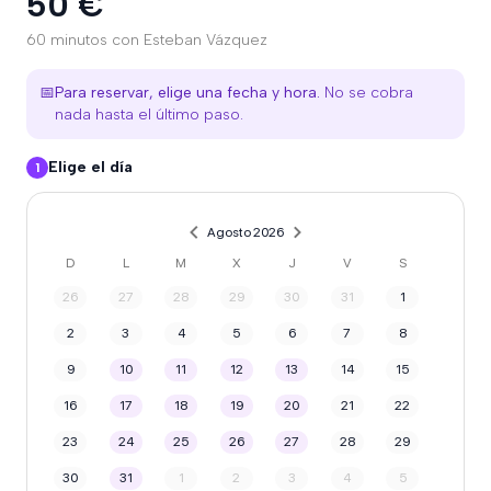
50 €
60 minutos con Esteban Vázquez
📅
Para reservar, elige una fecha y hora.
No se cobra
nada hasta el último paso.
Elige el día
1
Agosto 2026
D
L
M
X
J
V
S
26
27
28
29
30
31
1
2
3
4
5
6
7
8
9
10
11
12
13
14
15
16
17
18
19
20
21
22
23
24
25
26
27
28
29
30
31
1
2
3
4
5