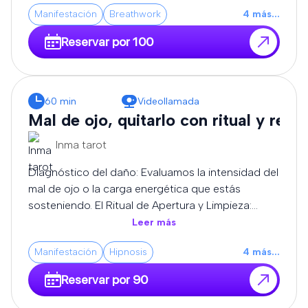
canalización pura y la transmutación de alta
Manifestación
Breathwork
4
más
...
frecuencia, adaptando cada sesión a la carga
exacta que sostiene tu campo áurico.
Reservar por 100
60 min
Videollamada
Mal de ojo, quitarlo con ritual y rezo
Inma tarot
Diagnóstico del daño: Evaluamos la intensidad del
mal de ojo o la carga energética que estás
sosteniendo. El Ritual de Apertura y Limpieza:
Utilizamos elementos consagrados (como velas,
Leer más
aceites y resinas sagradas) para absorber y
Manifestación
Hipnosis
4
más
...
neutralizar las frecuencias bajas que te rodean.
Rezos de Corte y Liberación: Recitamos oraciones
Reservar por 90
y decretos ancestrales de protección para
disolver los nudos energéticos, romper envidias y