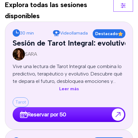
Explora todas las sesiones
disponibles
30 min
Videollamada
Destacado
Sesión de Tarot Integral: evolutivo, 
SARA
Vive una lectura de Tarot Integral que combina lo
predictivo, terapéutico y evolutivo. Descubre qué
te depara el futuro, desbloquea emociones y
patrones limitantes, y recibe guía espiritual y
Leer más
autoconocimiento para tomar decisiones
Tarot
conscientes y transformar tu vida. Sesion
profesional de tarot personal, orientación y
Reservar por 50
crecimiento personal, adaptadas a tu energía y
necesidades.