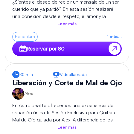
¿Sientes el deseo de recibir un mensaje de un ser
podrás realizar preguntas relacionadas con la
querido que ya partió? En esta sesión realizaré
consulta.
una conexión desde el respeto, el amor y la
sensibilidad, utilizando mi intuición y percepción
Leer más
espiritual para transmitir los mensajes que puedan
Pendulum
1
más
...
llegar durante la consulta. Cada experiencia es
única y diferente. No puedo garantizar la
Reservar por 80
comunicación con una persona concreta ni un
resultado determinado, pero sí ofreceré la sesión
con honestidad, entrega y profundo respeto. Al
finalizar, si el momento lo permite, podrás realizar
30 min
Videollamada
preguntas relacionadas con el mensaje recibido.
Liberación y Corte de Mal de Ojo
Alex
En AstroIdeal te ofrecemos una experiencia de
sanación única: la Sesión Exclusiva para Quitar el
Mal de Ojo guiada por Alex. A diferencia de los
métodos estandarizados, Alex trabaja desde la
Leer más