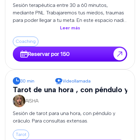
cómo avanzar con mayor conciencia y
Sesión terapéutica entre 30 a 60 minutos,
empoderamiento. 💫 ¿Para quién es este servicio?
mediante PNL. Trabajaremos tus miedos, traumas
Para quienes buscan más que predicciones. Si
para poder llegar a tu meta. En este espacio nadie
deseas comprender el “por qué” detrás de lo que
te juzgará, estaré para escucharte.
Leer más
vives, y tomar decisiones alineadas con tu camino,
este servicio es para ti. 🌟 Beneficios: Claridad en
Coaching
momentos de duda Acompañamiento en
Reservar por 150
procesos de cambio Comprensión emocional y
espiritual Dirección y motivación para avanzar
Cada lectura se realiza en un espacio seguro,
confidencial y enriquecedor, donde tu crecimiento
30 min
Videollamada
personal es lo más importante. 🌙 Reserva tu
Tarot de una hora , con péndulo y or
lectura ahora y comienza a transformar tu realidad
desde la conciencia.
AISHA
Sesión de tarot para una hora, con péndulo y
oráculo. Para consultas extensas.
Tarot