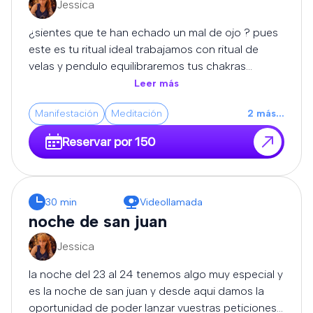
Jessica
expertos se encargará de disolver los bloqueos,
cortar las malas vibraciones y devolverte la
¿sientes que te han echado un mal de ojo ? pues
claridad, el equilibrio y la protección que necesitas
este es tu ritual ideal trabajamos con ritual de
para volver a avanzar con fuerza.
velas y pendulo equilibraremos tus chakras
limpiaremos tus energias y haremos que tus
Leer más
caminos sean abiertos para que todo te empiece
Manifestación
Meditación
2
más
...
a salir bien..... importante despues de este ritual
recomendamos llevar una turmalina o escoba de
Reservar por 150
bruja para proteccion
30 min
Videollamada
noche de san juan
Jessica
la noche del 23 al 24 tenemos algo muy especial y
es la noche de san juan y desde aqui damos la
oportunidad de poder lanzar vuestras peticiones