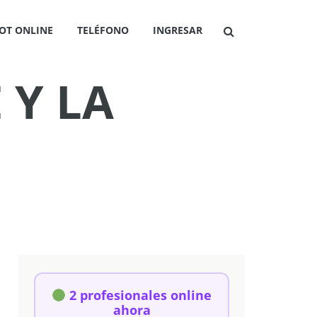
OT ONLINE
TELÉFONO
INGRESAR
 Y LA
2 profesionales online
ahora