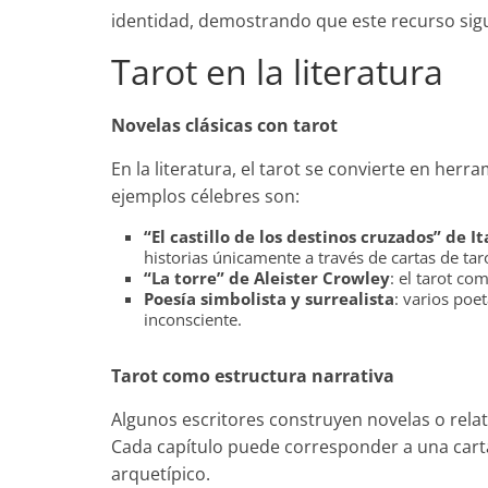
identidad, demostrando que este recurso sigu
Tarot en la literatura
Novelas clásicas con tarot
En la literatura, el tarot se convierte en herr
ejemplos célebres son:
“El castillo de los destinos cruzados” de I
historias únicamente a través de cartas de tar
“La torre” de Aleister Crowley
: el tarot co
Poesía simbolista y surrealista
: varios poe
inconsciente.
Tarot como estructura narrativa
Algunos escritores construyen novelas o rela
Cada capítulo puede corresponder a una carta
arquetípico.