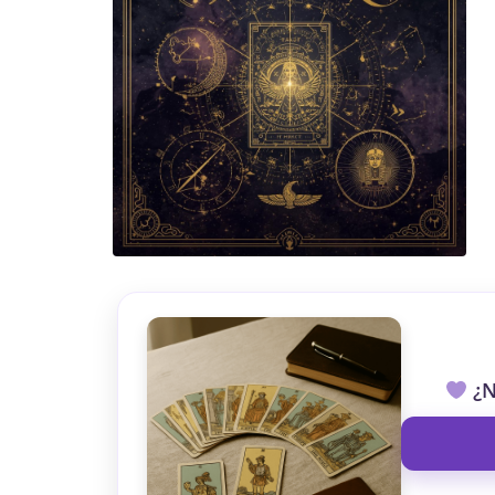
TAROT GRATI
CONSIGUE TUS 5 MINUTO
✓ Sin cargos automáticos. El chat se detiene al finaliz
¿N