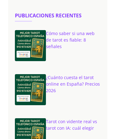
PUBLICACIONES RECIENTES
Cómo saber si una web
de tarot es fiable: 8
señales
¿Cuánto cuesta el tarot
online en España? Precios
2026
Tarot con vidente real vs
tarot con IA: cuál elegir