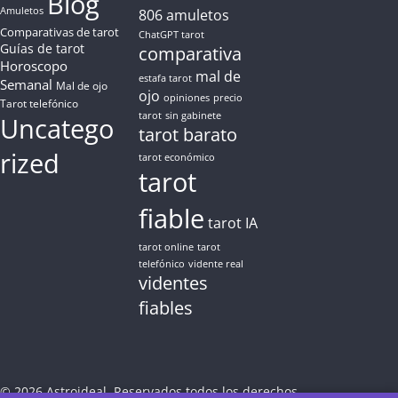
Blog
Amuletos
806
amuletos
Comparativas de tarot
ChatGPT tarot
Guías de tarot
comparativa
Horoscopo
mal de
estafa tarot
Semanal
Mal de ojo
ojo
opiniones
precio
Tarot telefónico
tarot
sin gabinete
Uncatego
tarot barato
rized
tarot económico
tarot
fiable
tarot IA
tarot online
tarot
telefónico
vidente real
videntes
fiables
© 2026 Astroideal. Reservados todos los derechos.