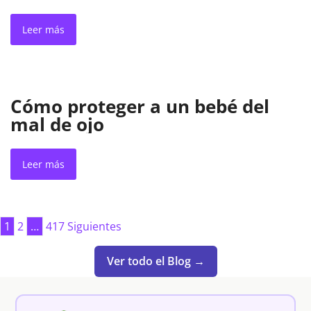
señales
Leer más
Cómo proteger a un bebé del
mal de ojo
Leer más
Paginación
1
2
…
417
Siguientes
de
Ver todo el Blog →
entradas